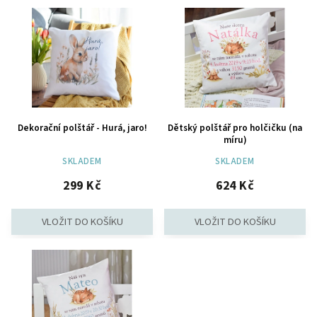
Nejprodávanější
Abecedně
Dekorační polštář - Hurá, jaro!
Dětský polštář pro holčičku (na
míru)
SKLADEM
SKLADEM
299 Kč
624 Kč