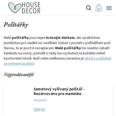
Polštářky
Malé
polštářky
jsou nejen
krásným dárkem
, ale i praktickou
pomůckou pro sladké nic nedělání. Usínat v posteli s polštářkem pod
hlavou, to je pocit k nezaplacení.
Malé polštářky
lze snadno zabalit
kamkoliv na cesty, pohodlí si tedy lze vychutnat na každém měně
komfortním místě. Naší velmi oblíbenou variantou je
dětský polštářek
se jménem na přání
.
Nejprodávanější
Sametový vyšívaný polštář -
Rezervováno pro maminku
Skladem
369 Kč