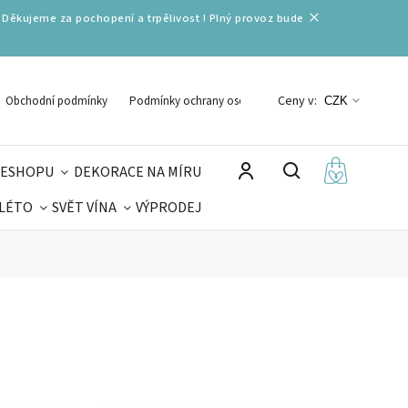
 Děkujeme za pochopení a trpělivost ! Plný provoz bude
Ceny v:
Obchodní podmínky
Podmínky ochrany osobních údajů
CZK
 ESHOPU
DEKORACE NA MÍRU
 LÉTO
SVĚT VÍNA
VÝPRODEJ
DELIKATESY
VELIKONOCE
MIKULÁŠ