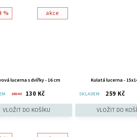
9 %
akce
ová lucerna s dvířky - 16 cm
Kulatá lucerna - 15x
130 Kč
259 Kč
EM
SKLADEM
185 Kč