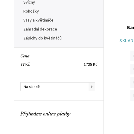
Svícny
Rohožky
Vázy a květináče
Bar
Zahradní dekorace
Zápichy do květináčů
SKLAD
Cena
77
Kč
1725
Kč
Na skladě
9
Přijímáme online platby