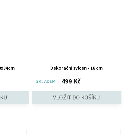
48x34cm
Dekorační svícen - 18 cm
499 Kč
SKLADEM