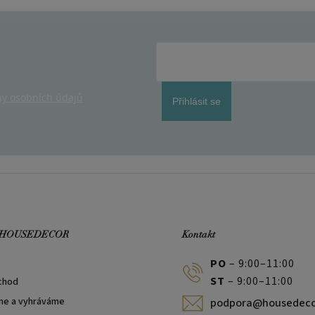
y osobních údajů
Přihlásit se
 HOUSEDECOR
Kontakt
PO
– 9:00–11:00
ST
– 9:00–11:00
chod
me a vyhráváme
podpora@housedeco