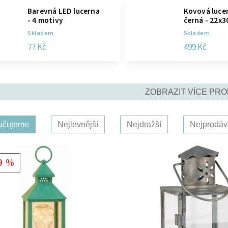
Barevná LED lucerna
Kovová lucer
- 4 motivy
černá - 22x
Skladem
Skladem
77 Kč
499 Kč
ZOBRAZIT VÍCE PR
učujeme
Nejlevnější
Nejdražší
Nejprodáv
9 %