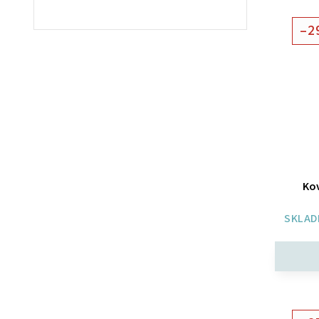
–2
Kov
SKLAD