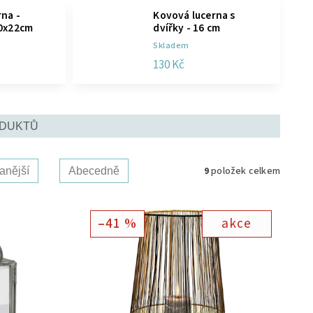
na -
Kovová lucerna s
30x22cm
dvířky - 16 cm
Skladem
130 Kč
ODUKTŮ
9
položek celkem
anější
Abecedně
–41 %
akce