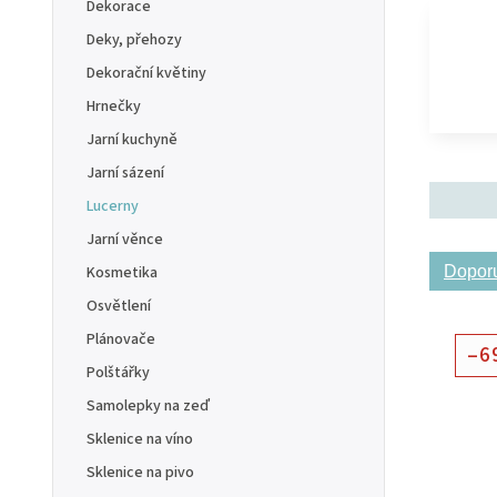
Dekorace
Deky, přehozy
Dekorační květiny
Hrnečky
Jarní kuchyně
Jarní sázení
Lucerny
Jarní věnce
Kosmetika
Dopor
Osvětlení
Plánovače
–6
Polštářky
Samolepky na zeď
Sklenice na víno
Sklenice na pivo