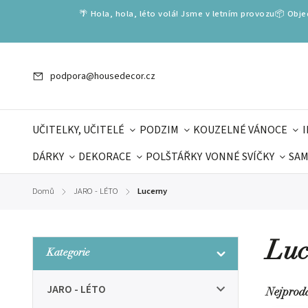
🌴 Hola, hola, léto volá! Jsme v letním provozu📦 Obj
podpora@housedecor.cz
UČITELKY, UČITELÉ
PODZIM
KOUZELNÉ VÁNOCE
DÁRKY
DEKORACE
POLŠTÁŘKY
VONNÉ SVÍČKY
SAM
SLOVENSKÉ SPECIÁLY
DÁRKOVÉ VOUCHERY
ŠKOLA V
Domů
JARO - LÉTO
Lucerny
/
/
DÁRKY KE DNI OTCŮ
DEN 
Luc
Kategorie
JARO - LÉTO
Nejprod