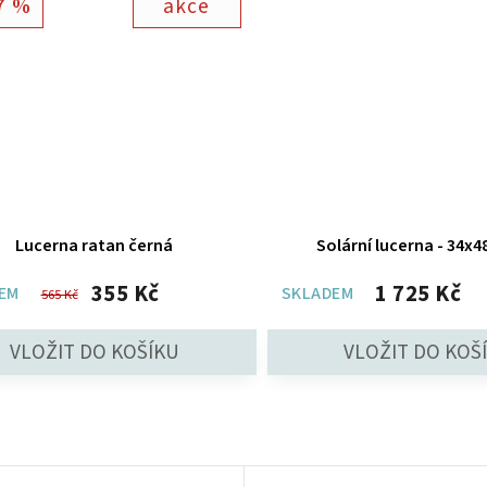
7 %
akce
Lucerna ratan černá
Solární lucerna - 34x
355 Kč
1 725 Kč
EM
SKLADEM
565 Kč