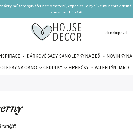
ednávky můžete vytvářet bez omezení, expedice je nyní velmi nepravidelná.
znovu od 1.9.2026
Jak nakupovat
INSPIRACE
DÁRKOVÉ SADY
SAMOLEPKY NA ZEĎ
NOVINKY NA
OLEPKY NA OKNO
CEDULKY
HRNEČKY
VALENTÝN
JARO -
OLÁ
PRO DĚTI
DOPLŇKY
PARFUMERIE
BYDLENÍ
MAMINEK
TIPY NA LÉTO
erny
ávanější