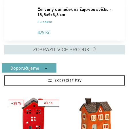
Červený domeček na čajovou svíčku -
15,5x9x6,5 cm
Skladem
425 Kč
ZOBRAZIT VÍCE PRODUKTŮ
Doporučujeme
Nejlevnější
Nejdražší
Nejprodávanější
akce
–38 %
Abecedně