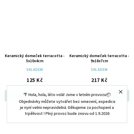
Keramický domeček terracotta -
Keramický domeček terracotta -
5x10x4cm
9x18x7cm
SKLADEM
SKLADEM
125 Kč
217 Kč
🌴 Hola, hola, léto volá! Jsme v letním provozu📦
Objednávky můžete vytvářet bez omezení, expedice
je nyní velmi nepravidelná. Děkujeme za pochopení a
trpělivost ! Plný provoz bude znovu od 1.9.2026