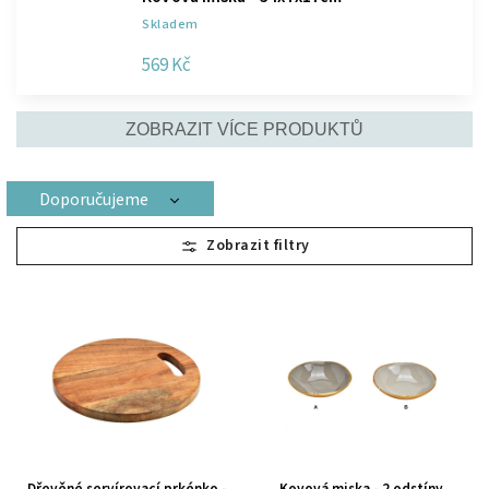
Skladem
569 Kč
ZOBRAZIT VÍCE PRODUKTŮ
Doporučujeme
Nejlevnější
Nejdražší
Nejprodávanější
Abecedně
Dřevěné servírovací prkénko -
Kovová miska - 2 odstíny,