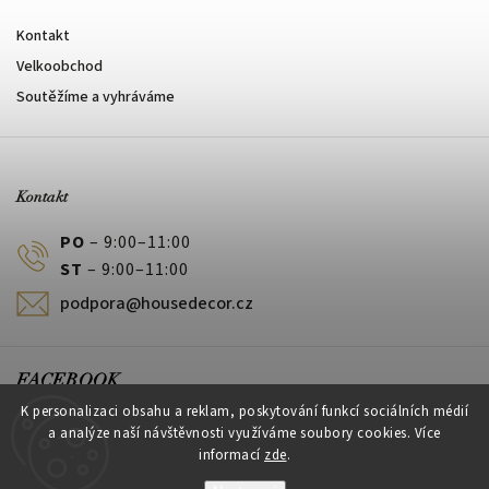
Kontakt
Velkoobchod
Soutěžíme a vyhráváme
Kontakt
PO
– 9:00–11:00
ST
– 9:00–11:00
podpora@housedecor.cz
FACEBOOK
K personalizaci obsahu a reklam, poskytování funkcí sociálních médií
a analýze naší návštěvnosti využíváme soubory cookies. Více
informací
zde
.