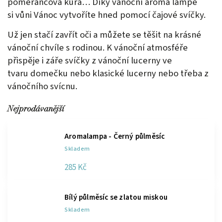
pomerančová kůra… Díky vánoční aroma lampě
si
vůni Vánoc vytvoříte hned pomocí čajové svíčky.
Už jen stačí zavřít oči a můžete se těšit na krásné
vánoční chvíle s rodinou. K vánoční atmosféře
přispěje i záře svíčky z vánoční lucerny ve
tvaru
domečku nebo klasické lucerny nebo třeba z
vánočního svícnu.
Nejprodávanější
Aromalampa - Černý půlměsíc
Skladem
285 Kč
Bílý půlměsíc se zlatou miskou
Skladem