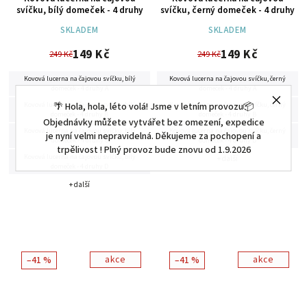
svíčku, bílý domeček - 4 druhy
svíčku, černý domeček - 4 druhy
SKLADEM
SKLADEM
149 Kč
149 Kč
249 Kč
249 Kč
Kovová lucerna na čajovou svíčku, bílý
Kovová lucerna na čajovou svíčku, černý
domeček - 4 druhy A
domeček - 4 druhy A
🌴 Hola, hola, léto volá! Jsme v letním provozu📦
Kovová lucerna na čajovou svíčku, bílý
Kovová lucerna na čajovou svíčku, černý
domeček - 4 druhy B
domeček - 4 druhy B
Objednávky můžete vytvářet bez omezení, expedice
Kovová lucerna na čajovou svíčku, bílý
Kovová lucerna na čajovou svíčku, černý
je nyní velmi nepravidelná. Děkujeme za pochopení a
domeček - 4 druhy C
domeček - 4 druhy D
trpělivost ! Plný provoz bude znovu od 1.9.2026
Kovová lucerna na čajovou svíčku, bílý
+ další
domeček - 4 druhy D
+ další
akce
akce
–41 %
–41 %