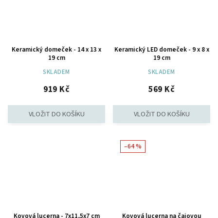
Keramický domeček - 14 x 13 x
Keramický LED domeček - 9 x 8 x
19 cm
19 cm
SKLADEM
SKLADEM
919 Kč
569 Kč
–64 %
Kovová lucerna - 7x11,5x7 cm
Kovová lucerna na čajovou