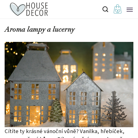
Aroma lampy a lucerny
Cítíte ty krásné vánoční vůně? Vanilka, hřebíček,