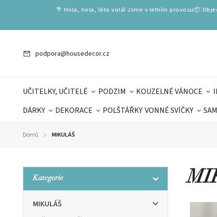
🌴 Hola, hola, léto volá! Jsme v letním provozu📦 Obj
podpora@housedecor.cz
UČITELKY, UČITELÉ
PODZIM
KOUZELNÉ VÁNOCE
DÁRKY
DEKORACE
POLŠTÁŘKY
VONNÉ SVÍČKY
SAM
SLOVENSKÉ SPECIÁLY
DÁRKOVÉ VOUCHERY
ŠKOLA V
Domů
MIKULÁŠ
/
DÁRKY KE DNI OTCŮ
DEN 
MI
Kategorie
MIKULÁŠ