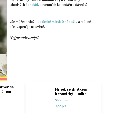
lahodných
čokolád
, adventních kalendářů a dárečků.
Vše můžete vložit do
české mikulášské tašky
a krásné
překvapení je na světě.
Nejprodávanější
rnek se
Hrnek se skřítkem
jménem
keramický - Holka
K
Skladem
269 Kč