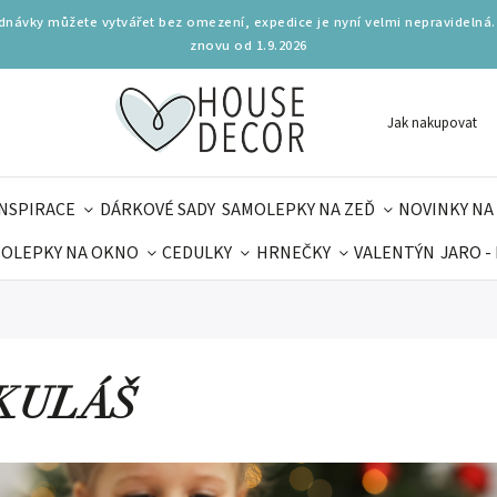
ednávky můžete vytvářet bez omezení, expedice je nyní velmi nepravidelná.
znovu od 1.9.2026
Jak nakupovat
INSPIRACE
DÁRKOVÉ SADY
SAMOLEPKY NA ZEĎ
NOVINKY NA
OLEPKY NA OKNO
CEDULKY
HRNEČKY
VALENTÝN
JARO -
OLÁ
PRO DĚTI
DOPLŇKY
PARFUMERIE
BYDLENÍ
MAMINEK
TIPY NA LÉTO
KULÁŠ