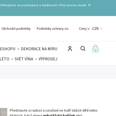
 Děkujeme za pochopení a trpělivost ! Plný provoz bude
Ceny v:
Obchodní podmínky
Podmínky ochrany osobních údajů
CZK
 ESHOPU
DEKORACE NA MÍRU
 LÉTO
SVĚT VÍNA
VÝPRODEJ
DELIKATESY
VELIKONOCE
MIKULÁŠ
Představte si radost a vzrušení ve tváři Vašich dětí nebo
blízkých, když objeví
mikulášský balíček
plný