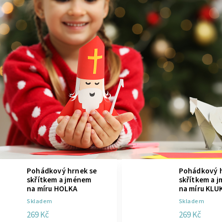
Pohádkový hrnek se
Pohádkový h
skřítkem a jménem
skřítkem a 
na míru HOLKA
na míru KLU
Skladem
Skladem
269 Kč
269 Kč