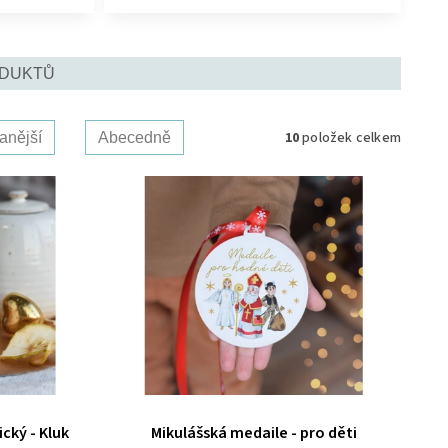
ODUKTŮ
10
položek celkem
anější
Abecedně
cký - Kluk
Mikulášská medaile - pro děti