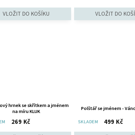
ový hrnek se skřítkem a jménem
Polštář se jménem - Váno
na míru KLUK
269 Kč
499 Kč
EM
SKLADEM