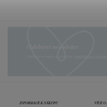
Odebírat newsletter
Vložením e-mailu souhlasíte s
podmínkami ochran
INFORMACE K NÁKUPU
VÍCE O