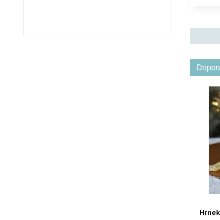
Dopor
Hrnek