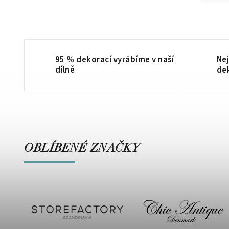
95 % dekorací vyrábíme v naší
Nej
dílně
de
OBLÍBENÉ ZNAČKY