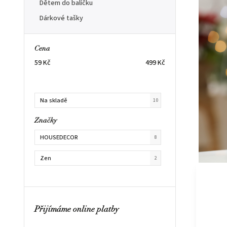
Dětem do balíčku
Dárkové tašky
Cena
59
Kč
499
Kč
Na skladě
10
Značky
HOUSEDECOR
8
Zen
2
Přijímáme online platby