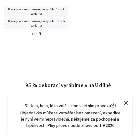
Kovový svícen - domeček, černý, 24x10 cm A
Varianta
Kovový svícen - domeček, černý, 24x10 cm B
Varianta
+ další
95 % dekorací vyrábíme v naší dílně
🌴 Hola, hola, léto volá! Jsme v letním provozu📦
Objednávky můžete vytvářet bez omezení, expedice
Největší výběr dárků a dekorací
je nyní velmi nepravidelná. Děkujeme za pochopení a
trpělivost ! Plný provoz bude znovu od 1.9.2026