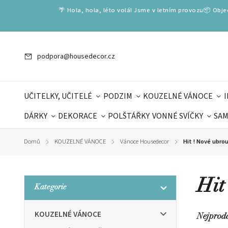
🌴 Hola, hola, léto volá! Jsme v letním provozu📦 Obj
podpora@housedecor.cz
UČITELKY, UČITELÉ
PODZIM
KOUZELNÉ VÁNOCE
DÁRKY
DEKORACE
POLŠTÁŘKY
VONNÉ SVÍČKY
SAM
SLOVENSKÉ SPECIÁLY
DÁRKOVÉ VOUCHERY
ŠKOLA V
Domů
KOUZELNÉ VÁNOCE
Vánoce Housedecor
Hit ! Nové ubro
/
/
/
DÁRKY KE DNI OTCŮ
DEN 
Hit
Kategorie
KOUZELNÉ VÁNOCE
Nejprod