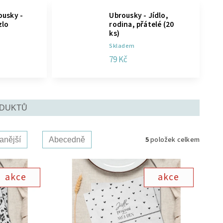
ousky -
Ubrousky - Jídlo,
zlo
rodina, přátelé (20
ks)
Skladem
79 Kč
ODUKTŮ
5
položek celkem
anější
Abecedně
akce
akce