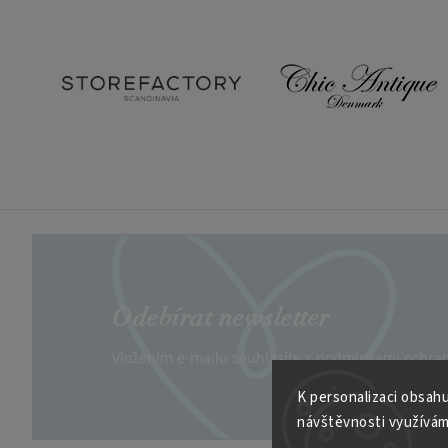
Odebírat newsletter
Vložením e-mailu souhlasíte s
podmínkami ochran
K personalizaci obsahu
návštěvnosti využívám