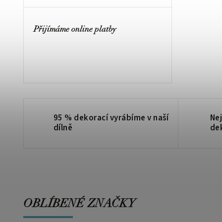
Přijímáme online platby
95 % dekorací vyrábíme v naší
Nej
dílně
de
OBLÍBENÉ ZNAČKY