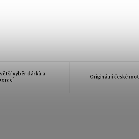
větší výběr dárků a
Originální české mot
korací