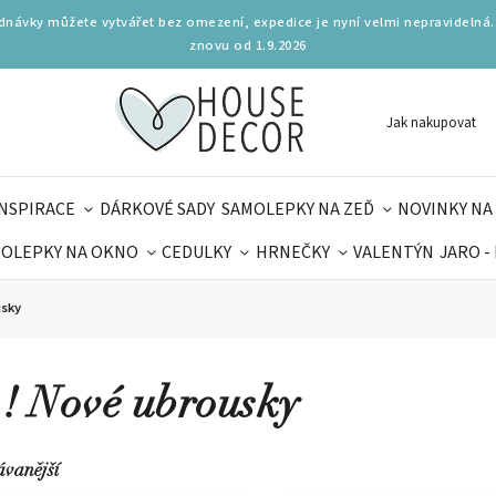
ednávky můžete vytvářet bez omezení, expedice je nyní velmi nepravidelná.
znovu od 1.9.2026
Jak nakupovat
INSPIRACE
DÁRKOVÉ SADY
SAMOLEPKY NA ZEĎ
NOVINKY NA
OLEPKY NA OKNO
CEDULKY
HRNEČKY
VALENTÝN
JARO -
OLÁ
PRO DĚTI
DOPLŇKY
PARFUMERIE
BYDLENÍ
usky
MAMINEK
TIPY NA LÉTO
 ! Nové ubrousky
ávanější