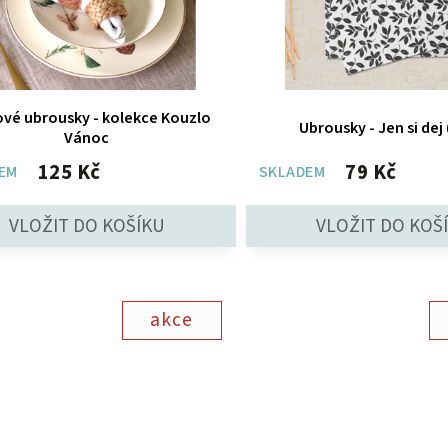
ové ubrousky - kolekce Kouzlo
Ubrousky - Jen si dej 
Vánoc
125 Kč
79 Kč
EM
SKLADEM
akce