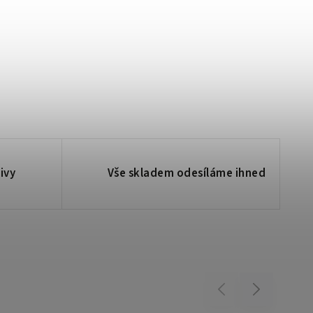
ivy
Vše skladem odesíláme ihned
Previous
Next