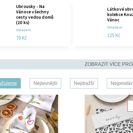
Ubrousky - Na
Látkové ubr
Vánoce všechny
kolekce Kou
cesty vedou domů
Vánoc
(20 ks)
Skladem
Skladem
125 Kč
79 Kč
ZOBRAZIT VÍCE PR
učujeme
Nejlevnější
Nejdražší
Nejprodáv