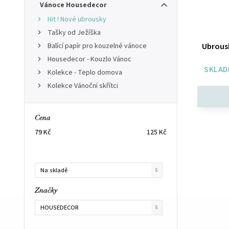
Vánoce Housedecor
Hit ! Nové ubrousky
Tašky od Ježíška
Balící papír pro kouzelné vánoce
Ubrousk
Housedecor - Kouzlo Vánoc
SKLAD
Kolekce - Teplo domova
Kolekce Vánoční skřítci
Cena
79
Kč
125
Kč
Na skladě
5
Značky
HOUSEDECOR
5