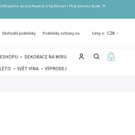
 Děkujeme za pochopení a trpělivost ! Plný provoz bude
Ceny v:
Obchodní podmínky
Podmínky ochrany osobních údajů
CZK
 ESHOPU
DEKORACE NA MÍRU
 LÉTO
SVĚT VÍNA
VÝPRODEJ
DELIKATESY
VELIKONOCE
MIKULÁŠ