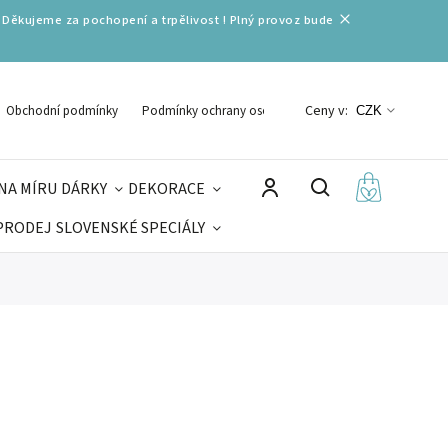
 Děkujeme za pochopení a trpělivost ! Plný provoz bude
Ceny v:
Obchodní podmínky
Podmínky ochrany osobních údajů
CZK
NA MÍRU
DÁRKY
DEKORACE
PRODEJ
SLOVENSKÉ SPECIÁLY
LNÉ VÁNOCE
VELIKONOCE
MIKULÁŠ