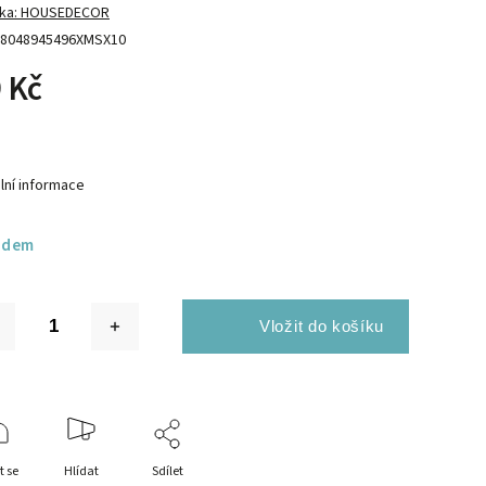
ka:
HOUSEDECOR
8048945496XMSX10
 Kč
lní informace
adem
t se
Hlídat
Sdílet