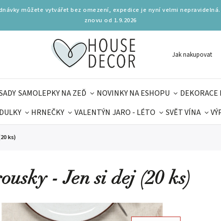
ednávky můžete vytvářet bez omezení, expedice je nyní velmi nepravidelná.
znovu od 1.9.2026
Jak nakupovat
SADY
SAMOLEPKY NA ZEĎ
NOVINKY NA ESHOPU
DEKORACE 
DULKY
HRNEČKY
VALENTÝN
JARO - LÉTO
SVĚT VÍNA
VÝ
PLŇKY
PARFUMERIE
BYDLENÍ
DELIKATESY
KOUZE
(20 ks)
MAMINEK
TIPY NA LÉTO
ousky - Jen si dej (20 ks)