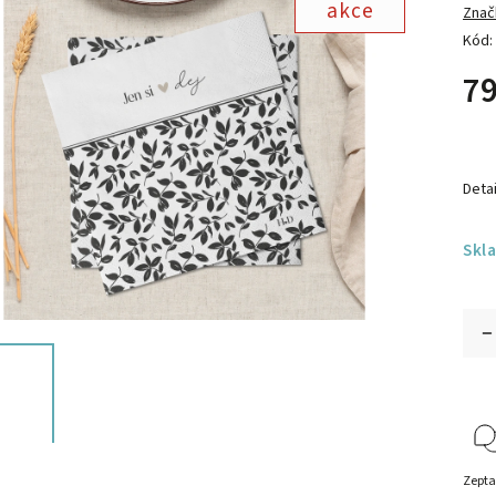
akce
Znač
Kód:
79
Detai
Skl
Zepta