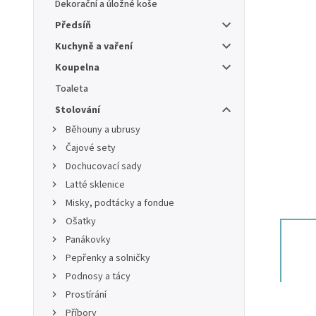
Dekorační a úložné koše
Předsíň
Kuchyně a vaření
Koupelna
Toaleta
Stolování
Běhouny a ubrusy
Čajové sety
Dochucovací sady
Latté sklenice
Misky, podtácky a fondue
Ošatky
Panákovky
Pepřenky a solničky
Podnosy a tácy
Prostírání
Příbory