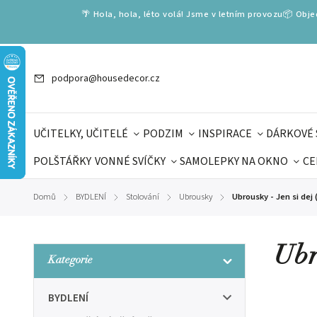
🌴 Hola, hola, léto volá! Jsme v letním provozu📦 Obj
podpora@housedecor.cz
UČITELKY, UČITELÉ
PODZIM
INSPIRACE
DÁRKOVÉ 
POLŠTÁŘKY
VONNÉ SVÍČKY
SAMOLEPKY NA OKNO
CE
DÁRKOVÉ VOUCHERY
ŠKOLA VOLÁ
PRO DĚTI
DO
Domů
BYDLENÍ
Stolování
Ubrousky
Ubrousky - Jen si dej 
/
/
/
/
DÁRKY KE DNI OTCŮ
DEN 
Ubr
Kategorie
BYDLENÍ