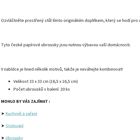
Ozvláštněte prostřený stůl tímto originálním doplňkem, který se hodí pro v
Tyto české papírové ubrousky jsou nutnou výbavou vaší domácnosti.
V nabídce je hned několik motivů, takže je neváhejte kombinovat!
Velikost 33 x 33 cm (16,5 x 16,5 cm)
Počet ubrousků v balení: 20 ks
MOHLO BY VÁS ZAJÍMAT :
➤
Kuchyně a vaření
➤
Stolování
➤
Ubrousky