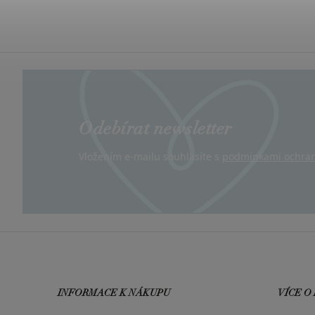
Odebírat newsletter
Vložením e-mailu souhlasíte s
podmínkami ochran
INFORMACE K NÁKUPU
VÍCE O