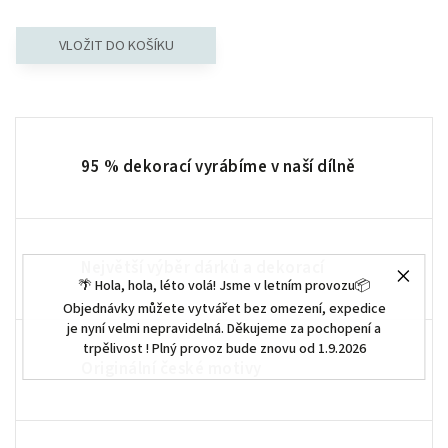
95 % dekorací vyrábíme v naší dílně
Největší výběr dárků a dekorací
🌴 Hola, hola, léto volá! Jsme v letním provozu📦
Objednávky můžete vytvářet bez omezení, expedice
je nyní velmi nepravidelná. Děkujeme za pochopení a
trpělivost ! Plný provoz bude znovu od 1.9.2026
Originální české motivy