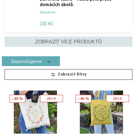
domácích úkolů.
Skladem
185 Kč
ZOBRAZIT VÍCE PRODUKTŮ
Doporučujeme
Nejlevnější
Nejdražší
Nejprodávanější
akce
akce
–49 %
–46 %
Abecedně