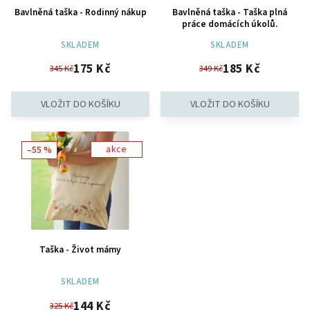
Bavlněná taška - Rodinný nákup
Bavlněná taška - Taška plná
práce domácích úkolů.
SKLADEM
SKLADEM
175 Kč
185 Kč
345 Kč
349 Kč
akce
–55 %
Taška - Život mámy
SKLADEM
144 Kč
325 Kč