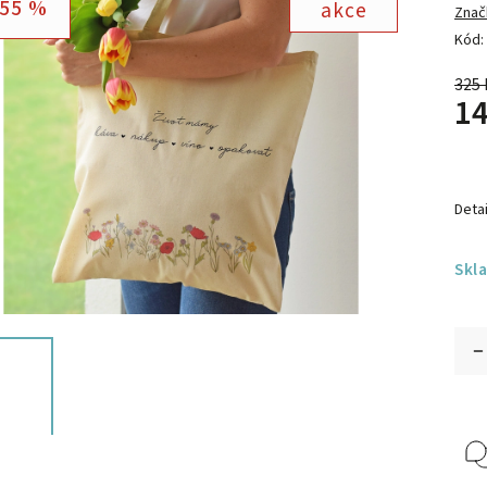
55 %
akce
Znač
Kód:
325 
14
Detai
Skl