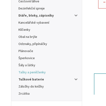
–
Cestovní láhve
Dezinfekční spreje
Diáře, bloky, zápisníky
Kancelářské vybavení
Klíčenky
Obal na brýle
Odznaky, připínáčky
Plánovače
Šperkovice
Šály a šátky
Tašky a peněženky
Tužkové baterie
Záložky do knížky
Zrcátka