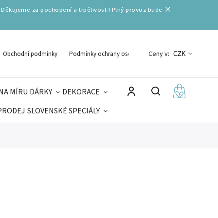
 Děkujeme za pochopení a trpělivost ! Plný provoz bude
Ceny v:
Obchodní podmínky
Podmínky ochrany osobních údajů
CZK
NA MÍRU
DÁRKY
DEKORACE
PRODEJ
SLOVENSKÉ SPECIÁLY
LNÉ VÁNOCE
VELIKONOCE
MIKULÁŠ