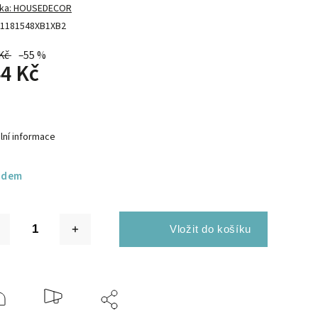
ka:
HOUSEDECOR
1181548XB1XB2
Kč
–55 %
4 Kč
lní informace
adem