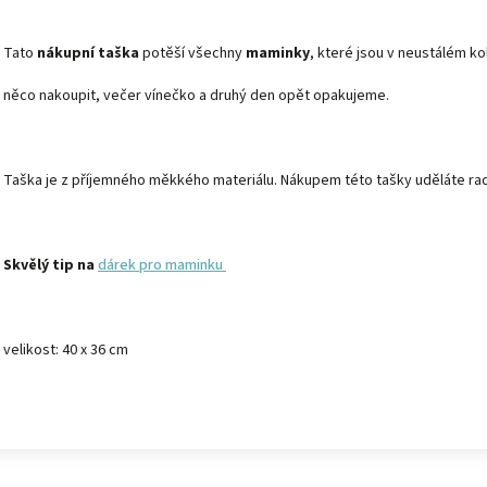
Tato
nákupní taška
potěší všechny
maminky
, které jsou v neustálém k
něco nakoupit, večer vínečko a druhý den opět opakujeme.
Taška je z příjemného měkkého materiálu. Nákupem této tašky uděláte rados
Skvělý tip na
dárek pro maminku
velikost: 40 x 36 cm