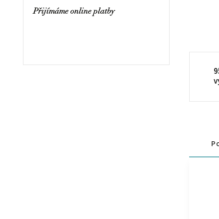
Přijímáme online platby
9
v
Po