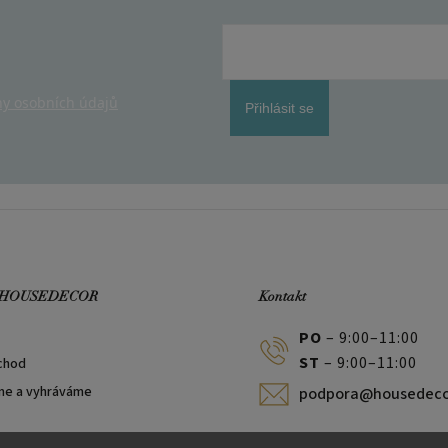
y osobních údajů
Přihlásit se
 HOUSEDECOR
Kontakt
PO
– 9:00–11:00
ST
– 9:00–11:00
chod
me a vyhráváme
podpora@housedeco