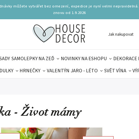
ednávky můžete vytvářet bez omezení, expedice je nyní velmi nepravidelná.
znovu od 1.9.2026
Jak nakupovat
SADY
SAMOLEPKY NA ZEĎ
NOVINKY NA ESHOPU
DEKORACE 
DULKY
HRNEČKY
VALENTÝN
JARO - LÉTO
SVĚT VÍNA
VÝ
PLŇKY
PARFUMERIE
BYDLENÍ
DELIKATESY
KOUZE
MAMINEK
TIPY NA LÉTO
ka - Život mámy