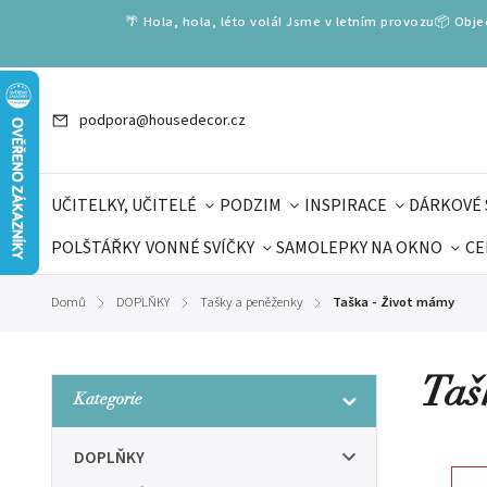
🌴 Hola, hola, léto volá! Jsme v letním provozu📦 Obj
podpora@housedecor.cz
UČITELKY, UČITELÉ
PODZIM
INSPIRACE
DÁRKOVÉ 
POLŠTÁŘKY
VONNÉ SVÍČKY
SAMOLEPKY NA OKNO
CE
DÁRKOVÉ VOUCHERY
ŠKOLA VOLÁ
PRO DĚTI
DO
Domů
DOPLŇKY
Tašky a peněženky
Taška - Život mámy
/
/
/
DÁRKY KE DNI OTCŮ
DEN 
Taš
Kategorie
DOPLŇKY