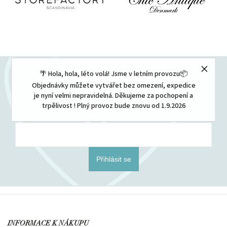
🌴 Hola, hola, léto volá! Jsme v letním provozu📦
Odebírat newsletter
Objednávky můžete vytvářet bez omezení, expedice
je nyní velmi nepravidelná. Děkujeme za pochopení a
Vložením e-mailu souhlasíte s
podmínkami ochrany osobních údajů
trpělivost ! Plný provoz bude znovu od 1.9.2026
Přihlásit se
INFORMACE K NÁKUPU