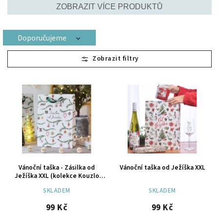
ZOBRAZIT VÍCE PRODUKTŮ
Doporučujeme
Nejlevnější
Nejdražší
Nejprodávanější
Abecedně
Vánoční taška - Zásilka od
Vánoční taška od Ježíška XXL
Ježíška XXL (kolekce Kouzlo
Vánoc)
SKLADEM
SKLADEM
99 Kč
99 Kč