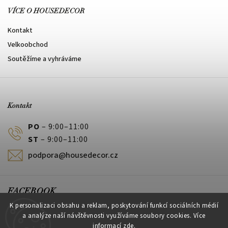
VÍCE O HOUSEDECOR
Kontakt
Velkoobchod
Soutěžíme a vyhráváme
Kontakt
PO
– 9:00–11:00
ST
– 9:00–11:00
podpora@housedecor.cz
FACEBOOK
K personalizaci obsahu a reklam, poskytování funkcí sociálních médií
a analýze naší návštěvnosti využíváme soubory cookies. Více
informací
zde
.