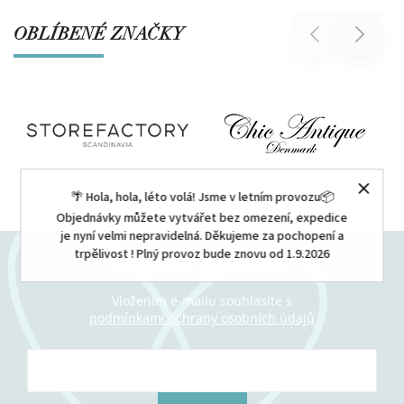
OBLÍBENÉ ZNAČKY
Previous
Next
🌴 Hola, hola, léto volá! Jsme v letním provozu📦
Objednávky můžete vytvářet bez omezení, expedice
je nyní velmi nepravidelná. Děkujeme za pochopení a
trpělivost ! Plný provoz bude znovu od 1.9.2026
Odebírat newsletter
Vložením e-mailu souhlasíte s
podmínkami ochrany osobních údajů