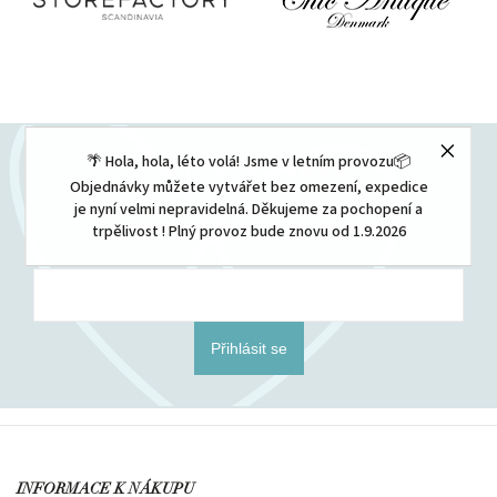
🌴 Hola, hola, léto volá! Jsme v letním provozu📦
Odebírat newsletter
Objednávky můžete vytvářet bez omezení, expedice
je nyní velmi nepravidelná. Děkujeme za pochopení a
Vložením e-mailu souhlasíte s
podmínkami ochrany osobních údajů
trpělivost ! Plný provoz bude znovu od 1.9.2026
Přihlásit se
INFORMACE K NÁKUPU