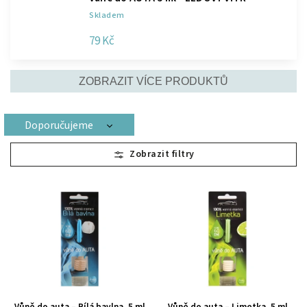
Skladem
79 Kč
ZOBRAZIT VÍCE PRODUKTŮ
Doporučujeme
Nejlevnější
Nejdražší
Nejprodávanější
Abecedně
Vůně do auta – Bílá bavlna, 5 ml
Vůně do auta – Limetka, 5 ml