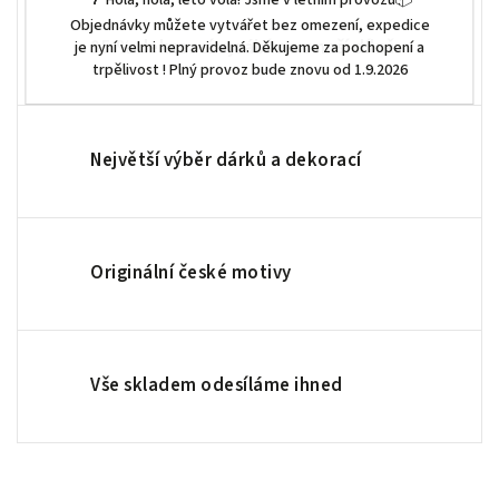
🌴 Hola, hola, léto volá! Jsme v letním provozu📦
Objednávky můžete vytvářet bez omezení, expedice
95 % dekorací vyrábíme v naší dílně
je nyní velmi nepravidelná. Děkujeme za pochopení a
trpělivost ! Plný provoz bude znovu od 1.9.2026
Největší výběr dárků a dekorací
Originální české motivy
Vše skladem odesíláme ihned