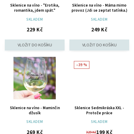
Sklenice na víno - "Erotika,
Sklenice na víno - Máma mimo
romantika, jdem spát."
provoz (Jdi se zeptat tatínka.)
SKLADEM
SKLADEM
229 Kč
249 Kč
–39 %
Sklenice na víno - Maminčin
Sklenice Sedmikráska XXL -
džusík
Protože práce
SKLADEM
SKLADEM
269 Kč
199 Kč
329 Kč