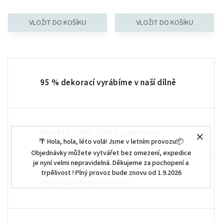
95 % dekorací vyrábíme v naší dílně
Největší výběr dárků a dekorací
🌴 Hola, hola, léto volá! Jsme v letním provozu📦
Objednávky můžete vytvářet bez omezení, expedice
je nyní velmi nepravidelná. Děkujeme za pochopení a
trpělivost ! Plný provoz bude znovu od 1.9.2026
Originální české motivy