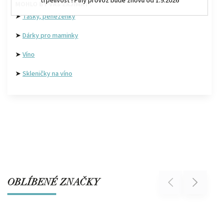
trpělivost ! Plný provoz bude znovu od 1.9.2026
MOHLO BY VÁS ZAJÍMAT :
➤
Tašky, peněženky
➤
Dárky pro maminky
➤
Víno
➤
Skleničky na víno
OBLÍBENÉ ZNAČKY
Previous
Next