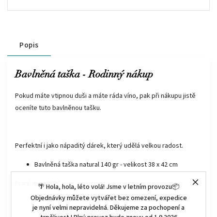
Popis
Bavlněná taška - Rodinný nákup
Pokud máte vtipnou duši a máte ráda víno, pak při nákupu jistě
oceníte tuto bavlněnou tašku.
Perfektní i jako nápaditý dárek, který udělá velkou radost.
Bavlněná taška natural 140 gr - velikost 38 x 42 cm
Praní: max. 30°C
🌴 Hola, hola, léto volá! Jsme v letním provozu📦
Objednávky můžete vytvářet bez omezení, expedice
je nyní velmi nepravidelná. Děkujeme za pochopení a