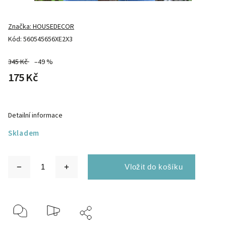
Značka:
HOUSEDECOR
Kód:
560545656XE2X3
345 Kč
–49 %
175 Kč
Detailní informace
Skladem