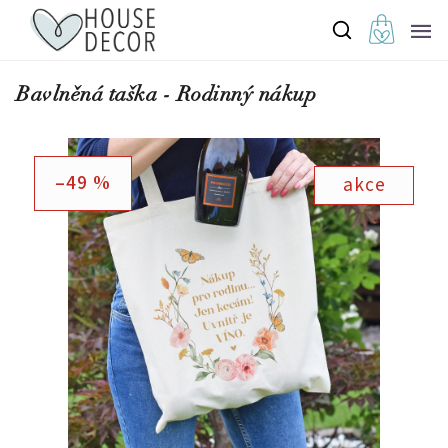
Bavlněná taška - Rodinný nákup
–49 %
akce