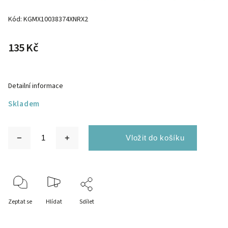
Kód:
KGMX10038374XNRX2
135 Kč
Detailní informace
Skladem
Zeptat se
Hlídat
Sdílet