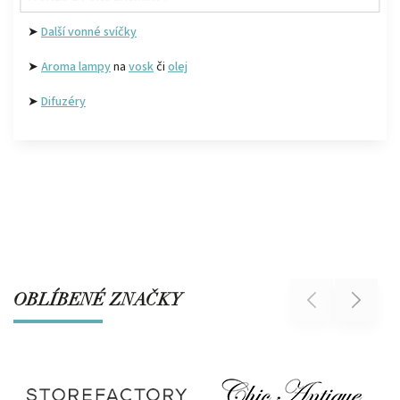
➤
Další vonné svíčky
➤
Aroma lampy
na
vosk
či
olej
➤
Difuzéry
OBLÍBENÉ ZNAČKY
Previous
Next