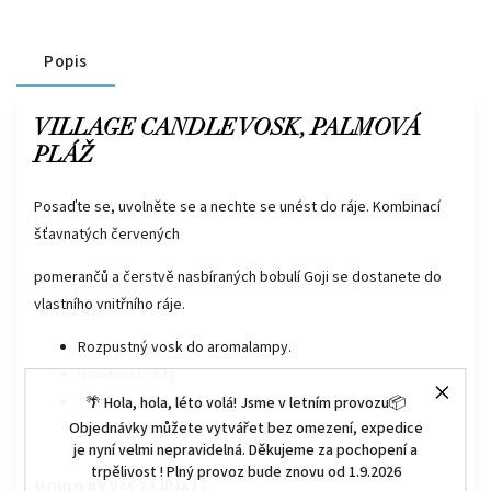
Popis
VILLAGE CANDLE VOSK, PALMOVÁ
PLÁŽ
Posaďte se, uvolněte se a nechte se unést do ráje. Kombinací
šťavnatých červených
pomerančů a čerstvě nasbíraných bobulí Goji se dostanete do
vlastního vnitřního ráje.
Rozpustný vosk do aromalampy.
Hmotnost : 62g
Vychutnejte si svou oblíbenou vůni až po dobu 8h.
🌴 Hola, hola, léto volá! Jsme v letním provozu📦
Objednávky můžete vytvářet bez omezení, expedice
je nyní velmi nepravidelná. Děkujeme za pochopení a
trpělivost ! Plný provoz bude znovu od 1.9.2026
MOHLO BY VÁS ZAJÍMAT :