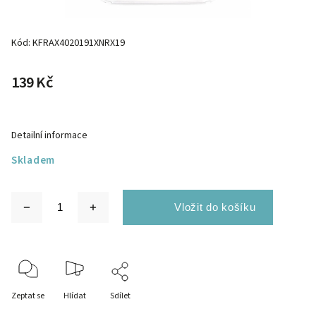
Kód:
KFRAX4020191XNRX19
139 Kč
Detailní informace
Skladem
Zeptat se
Hlídat
Sdílet