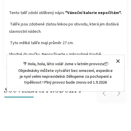
Tento talíř zdobí oblíbený nápis
"Vánoční kalorie nepočítám".
Talíře jsou zdobené zlatou linkou po obvodu, která jim dodává
slavnostní nádech.
Tyto mělké talíře mají průměr 27 cm.
Vhodné do myčky. Nepoužívejte v mikrovlnné troubě.
🌴 Hola, hola, léto volá! Jsme v letním provozu📦
Objednávky můžete vytvářet bez omezení, expedice
je nyní velmi nepravidelná. Děkujeme za pochopení a
trpělivost ! Plný provoz bude znovu od 1.9.2026
SOUVISEJÍCÍ PRODUKTY
Previous
Next