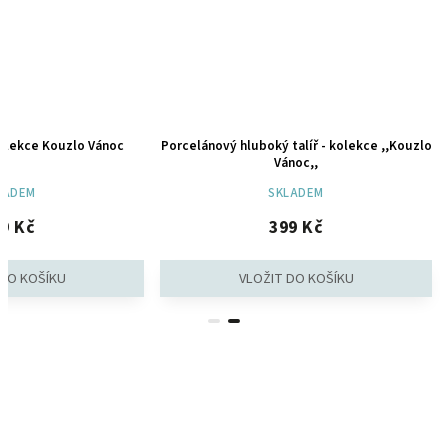
kolekce Kouzlo Vánoc
Porcelánový hluboký talíř - kolekce ,,Kouzlo
Vánoc,,
LADEM
SKLADEM
9 Kč
399 Kč