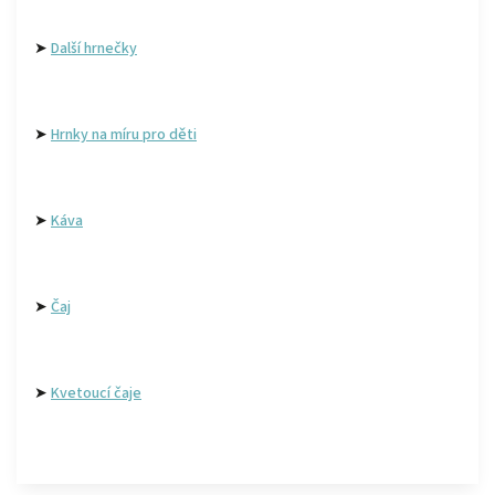
➤
Další hrnečky
➤
Hrnky na míru pro děti
➤
Káva
➤
Čaj
➤
Kvetoucí čaje