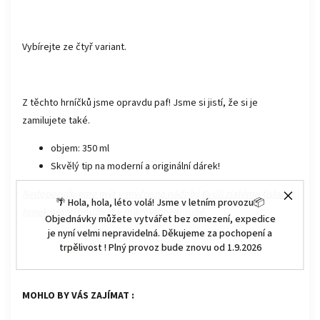
Vybírejte ze čtyř variant.
Z těchto hrníčků jsme opravdu paf! Jsme si jistí, že si je
zamilujete také.
objem: 350 ml
Skvělý tip na moderní a originální dárek!
Nedoporučujeme mýt v myčce na nádobí. Kvůli zlatému tisku se
🌴 Hola, hola, léto volá! Jsme v letním provozu📦
hrnek nesmí používat v mikrovlnné troubě.
Objednávky můžete vytvářet bez omezení, expedice
je nyní velmi nepravidelná. Děkujeme za pochopení a
trpělivost ! Plný provoz bude znovu od 1.9.2026
MOHLO BY VÁS ZAJÍMAT :