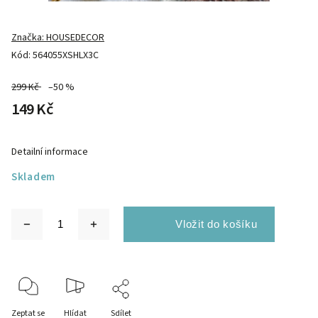
Značka:
HOUSEDECOR
Kód:
564055XSHLX3C
299 Kč
–50 %
149 Kč
Detailní informace
Skladem
Zeptat se
Hlídat
Sdílet