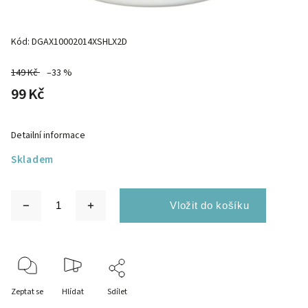
Kód:
DGAX10002014XSHLX2D
149 Kč
–33 %
99 Kč
Detailní informace
Skladem
Zeptat se
Hlídat
Sdílet