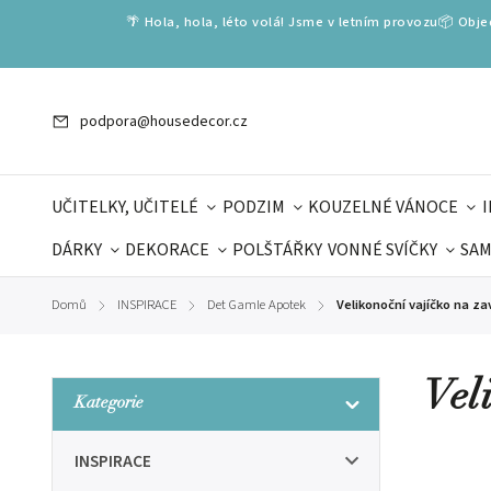
🌴 Hola, hola, léto volá! Jsme v letním provozu📦 Obj
podpora@housedecor.cz
UČITELKY, UČITELÉ
PODZIM
KOUZELNÉ VÁNOCE
DÁRKY
DEKORACE
POLŠTÁŘKY
VONNÉ SVÍČKY
SAM
SLOVENSKÉ SPECIÁLY
DÁRKOVÉ VOUCHERY
ŠKOLA V
Domů
INSPIRACE
Det Gamle Apotek
Velikonoční vajíčko na za
/
/
/
DÁRKY KE DNI OTCŮ
DEN 
Vel
Kategorie
INSPIRACE