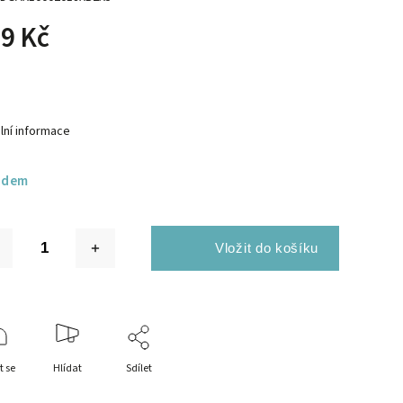
9 Kč
lní informace
adem
t se
Hlídat
Sdílet