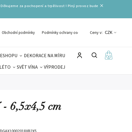
 Děkujeme za pochopení a trpělivost ! Plný provoz bude
Ceny v:
Obchodní podmínky
Podmínky ochrany osobních údajů
CZK
 ESHOPU
DEKORACE NA MÍRU
 LÉTO
SVĚT VÍNA
VÝPRODEJ
DELIKATESY
VELIKONOCE
MIKULÁŠ
 - 6,5x4,5 cm
DGAX10002018XB2X5