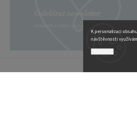
Odebírat newsletter
Vložením e-mailu souhlasíte s
podmínkami ochran
K personalizaci obsahu
návštěvnosti využívám
Nastavení
INFORMACE K NÁKUPU
VÍCE O
Obchodní podmínky
Kontakt
Možnosti platby
Velkoob
Reklamační řád
Soutěží
Garance spokojenosti