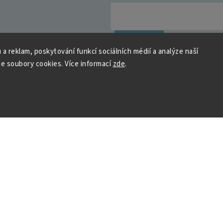
y osobních údajů
Přihlásit se
 a reklam, poskytování funkcí sociálních médií a analýze naší
e soubory cookies. Více informací
zde
.
 HOUSEDECOR
Kontakt
PO
– 9:00–11:00
ST
– 9:00–11:00
chod
me a vyhráváme
podpora@housedeco