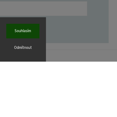
Souhlasím
Odmítnout
FACEBOOK
r.cz