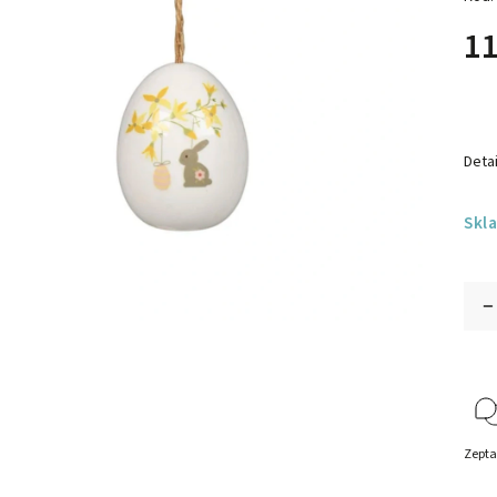
11
Detai
Skl
Zepta