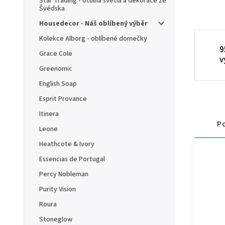
Star Trading - Útulná světla a dekorace ze
Švédska
Housedecor - Náš oblíbený výběr
Kolekce Alborg - oblíbené domečky
9
Grace Cole
v
Greenomic
English Soap
Esprit Provance
Itinera
Po
Leone
Heathcote & Ivory
Essencias de Portugal
Percy Nobleman
Purity Vision
Roura
Stoneglow