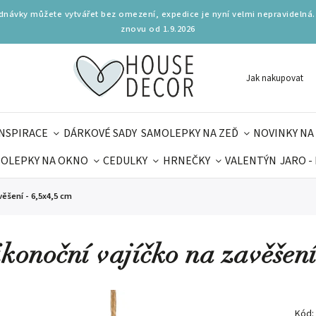
ednávky můžete vytvářet bez omezení, expedice je nyní velmi nepravidelná.
znovu od 1.9.2026
Jak nakupovat
INSPIRACE
DÁRKOVÉ SADY
SAMOLEPKY NA ZEĎ
NOVINKY NA
OLEPKY NA OKNO
CEDULKY
HRNEČKY
VALENTÝN
JARO -
OLÁ
PRO DĚTI
DOPLŇKY
PARFUMERIE
BYDLENÍ
věšení - 6,5x4,5 cm
MAMINEK
TIPY NA LÉTO
ikonoční vajíčko na zavěšení
Kód: