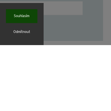
Souhlasím
Odmítnout
FACEBOOK
r.cz