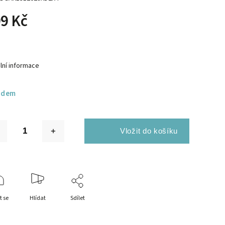
9 Kč
lní informace
adem
t se
Hlídat
Sdílet