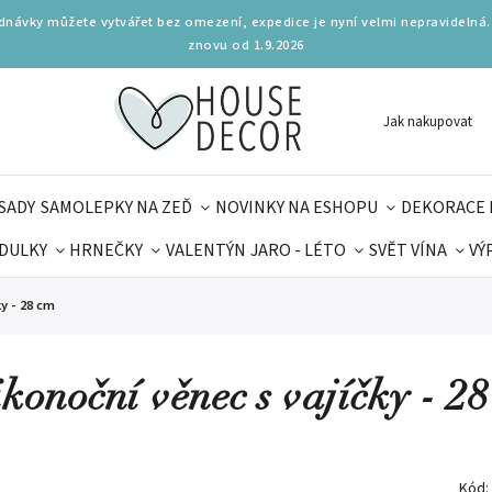
ednávky můžete vytvářet bez omezení, expedice je nyní velmi nepravidelná.
znovu od 1.9.2026
Jak nakupovat
SADY
SAMOLEPKY NA ZEĎ
NOVINKY NA ESHOPU
DEKORACE 
DULKY
HRNEČKY
VALENTÝN
JARO - LÉTO
SVĚT VÍNA
VÝ
PLŇKY
PARFUMERIE
BYDLENÍ
DELIKATESY
KOUZE
ky - 28 cm
MAMINEK
TIPY NA LÉTO
ikonoční věnec s vajíčky - 2
Kód: