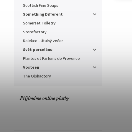
Scottish Fine Soaps
Something Different
Somerset Toiletry
Storefactory
Kolekce - Útulný večer
Svět porcelánu
Plantes et Parfums de Provence
Vosteen
The Olphactory
Přijímáme online platby