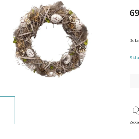
69
Detai
Skl
Zepta