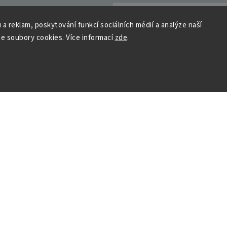
 a reklam, poskytování funkcí sociálních médií a analýze naší
e soubory cookies. Více informací
zde
.
y osobních údajů
Přihlásit se
 HOUSEDECOR
Kontakt
PO
– 9:00–11:00
ST
– 9:00–11:00
chod
me a vyhráváme
podpora@housedeco