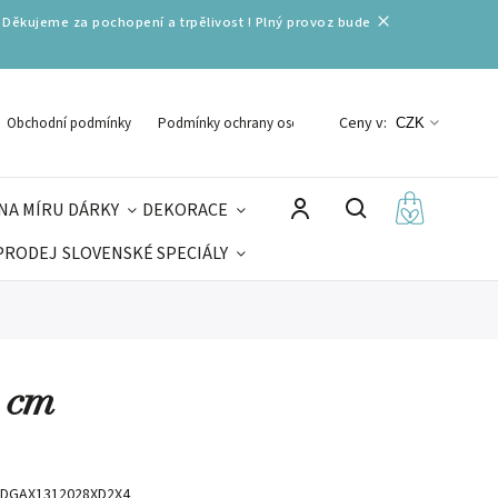
 Děkujeme za pochopení a trpělivost ! Plný provoz bude
Ceny v:
Obchodní podmínky
Podmínky ochrany osobních údajů
CZK
NA MÍRU
DÁRKY
DEKORACE
PRODEJ
SLOVENSKÉ SPECIÁLY
LNÉ VÁNOCE
VELIKONOCE
MIKULÁŠ
8 cm
DGAX1312028XD2X4