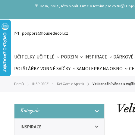
🌴 Hola, hola, léto volá! Jsme v letním provozu📦 Obj
podpora@housedecor.cz
UČITELKY, UČITELÉ
PODZIM
INSPIRACE
DÁRKOVÉ 
POLŠTÁŘKY
VONNÉ SVÍČKY
SAMOLEPKY NA OKNO
CE
DÁRKOVÉ VOUCHERY
ŠKOLA VOLÁ
PRO DĚTI
DO
Domů
INSPIRACE
Det Gamle Apotek
Velikonoční věnec s vajíč
/
/
/
DÁRKY KE DNI OTCŮ
DEN 
Vel
Kategorie
INSPIRACE