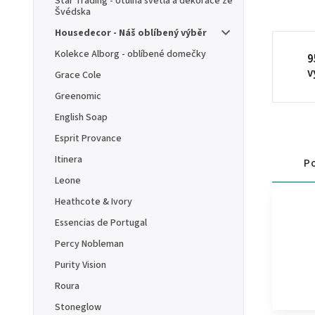
Star Trading - Útulná světla a dekorace ze
Švédska
Housedecor - Náš oblíbený výběr
Kolekce Alborg - oblíbené domečky
9
v
Grace Cole
Greenomic
English Soap
Esprit Provance
Itinera
Po
Leone
Heathcote & Ivory
Essencias de Portugal
Percy Nobleman
Purity Vision
Roura
Stoneglow