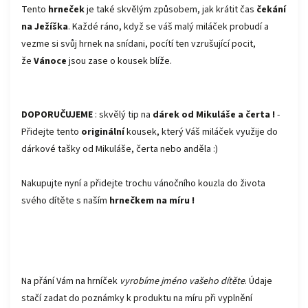
Tento
hrneček
je také skvělým způsobem, jak krátit čas
čekání
na Ježíška
. Každé ráno, když se váš malý miláček probudí a
vezme si svůj hrnek na snídani, pocítí ten vzrušující pocit,
že
Vánoce
jsou zase o kousek blíže.
DOPORUČUJEME
: skvělý tip na
dárek od Mikuláše a čerta !
-
Přidejte tento
originální
kousek, který Váš miláček využije do
dárkové tašky od Mikuláše, čerta nebo anděla :)
Nakupujte nyní a přidejte trochu vánočního kouzla do života
svého dítěte s naším
hrnečkem na míru !
Na přání Vám na hrníček
vyrobíme jméno vašeho dítěte
. Údaje
stačí zadat do poznámky k produktu na míru při vyplnění