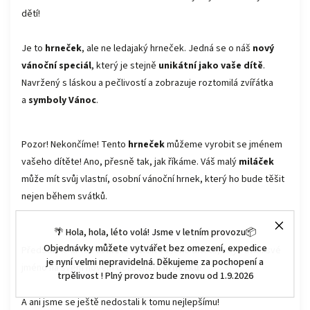
dětí!
Je to
hrneček
, ale ne ledajaký hrneček. Jedná se o náš
nový
vánoční speciál
, který je stejně
unikátní jako vaše dítě
.
Navržený s láskou a pečlivostí a zobrazuje roztomilá zvířátka
a
symboly Vánoc
.
Pozor! Nekončíme! Tento
hrneček
můžeme vyrobit se jménem
vašeho dítěte! Ano, přesně tak, jak říkáme. Váš malý
miláček
může mít svůj vlastní, osobní vánoční hrnek, který ho bude těšit
nejen během svátků.
🌴 Hola, hola, léto volá! Jsme v letním provozu📦
Objednávky můžete vytvářet bez omezení, expedice
Představte si ten
úsměv
na tváři vašeho dítěte, když uvidí své
je nyní velmi nepravidelná. Děkujeme za pochopení a
jméno na svém novém oblíbeném
hrnečku
!
trpělivost ! Plný provoz bude znovu od 1.9.2026
A ani jsme se ještě nedostali k tomu nejlepšímu!