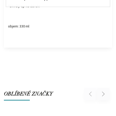
*Skvělý tip na dárek!
objem: 330 ml
OBLÍBENÉ ZNAČKY
Previous
Next