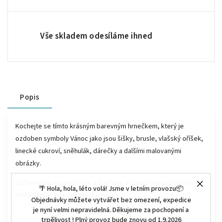
Vše skladem odesíláme ihned
Popis
Kochejte se tímto krásným barevným hrnečkem, který je
ozdoben symboly Vánoc jako jsou šišky, brusle, vlašský oříšek,
linecké cukroví, sněhulák, dárečky a dalšími malovanými
obrázky.
Zpříjemněte si atmosféru a dopřejte si horký nápoj z tohoto
🌴 Hola, hola, léto volá! Jsme v letním provozu📦
milého hrnečku s českým nápisem.
Objednávky můžete vytvářet bez omezení, expedice
je nyní velmi nepravidelná. Děkujeme za pochopení a
trpělivost ! Plný provoz bude znovu od 1.9.2026