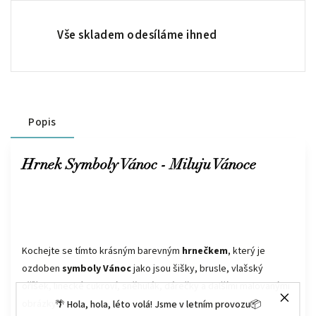
Vše skladem odesíláme ihned
Popis
Hrnek Symboly Vánoc - Miluju Vánoce
Kochejte se tímto krásným barevným
hrnečkem
, který je
ozdoben
symboly Vánoc
jako jsou šišky, brusle, vlašský
oříšek, linecké cukroví, sněhulák, dárečky a dalšími malovanými
obrázky.
🌴 Hola, hola, léto volá! Jsme v letním provozu📦