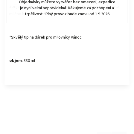
Objednávky můžete vytvářet bez omezení, expedice
Zpříjemněte si
atmosféru
a dopřejte si horký nápoj z tohoto
je nyní velmi nepravidelná. Děkujeme za pochopení a
trpělivost ! Plný provoz bude znovu od 1.9.2026
milého hrnečku s českým nápisem.
*Skvělý tip na dárek pro milovníky Vánoc!
objem
: 330 ml