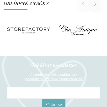
OBLÍBENÉ ZNAČKY
Previous
Next
Odebírat newsletter
Vložením e-mailu souhlasíte s
podmínkami ochrany osobních údajů
Přihlásit se