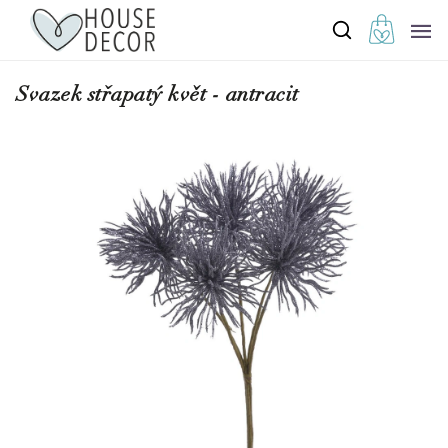
Svazek střapatý květ - antracit