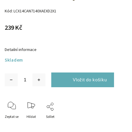
Kód:
LCX14CAN7140XAEXD2X1
239 Kč
Detailní informace
Skladem
Zeptat se
Hlídat
Sdílet