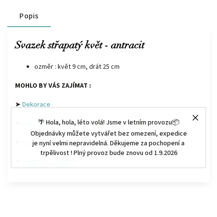
Popis
Svazek střapatý květ - antracit
ozměr : květ 9 cm, drát 25 cm
MOHLO BY VÁS ZAJÍMAT :
➤
Dekorace
🌴 Hola, hola, léto volá! Jsme v letním provozu📦
➤
Dekorační květiny
Objednávky můžete vytvářet bez omezení, expedice
➤
Květináče a vázy
je nyní velmi nepravidelná. Děkujeme za pochopení a
trpělivost ! Plný provoz bude znovu od 1.9.2026
➤
Dekorační zápichy