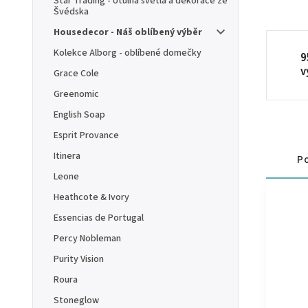
Star Trading - Útulná světla a dekorace ze
Švédska
Housedecor - Náš oblíbený výběr
Kolekce Alborg - oblíbené domečky
9
v
Grace Cole
Greenomic
English Soap
Esprit Provance
Itinera
Po
Leone
Heathcote & Ivory
Essencias de Portugal
Percy Nobleman
Purity Vision
Roura
Stoneglow