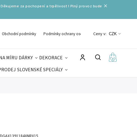
 Děkujeme za pochopení a trpělivost ! Plný provoz bude
Ceny v:
Obchodní podmínky
Podmínky ochrany osobních údajů
CZK
NA MÍRU
DÁRKY
DEKORACE
PRODEJ
SLOVENSKÉ SPECIÁLY
LNÉ VÁNOCE
VELIKONOCE
MIKULÁŠ
DGAX1391184XNRX15