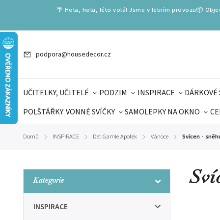
🌴 Hola, hola, léto volá! Jsme v letním provozu📦 Obj
podpora@housedecor.cz
UČITELKY, UČITELÉ
PODZIM
INSPIRACE
DÁRKOVÉ 
POLŠTÁŘKY
VONNÉ SVÍČKY
SAMOLEPKY NA OKNO
CE
DÁRKOVÉ VOUCHERY
ŠKOLA VOLÁ
PRO DĚTI
DO
Domů
INSPIRACE
Det Gamle Apotek
Vánoce
Svícen - sněh
/
/
/
/
DÁRKY KE DNI OTCŮ
DEN 
Sví
Kategorie
INSPIRACE