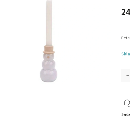
24
Detai
Skl
Zepta