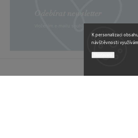
Odebírat newsletter
Vložením e-mailu souhlasíte s
podmínkami ochran
K personalizaci obsahu
návštěvnosti využívám
Nastavení
INFORMACE K NÁKUPU
VÍCE O
Obchodní podmínky
Kontakt
Možnosti platby
Velkoob
Reklamační řád
Soutěží
Garance spokojenosti