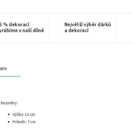
5 % dekorací
Největší výběr dárků
yrábíme v naší dílně
a dekorací
pis
Rozměry:
Výška: 13 cm
Průměr: 7 cm