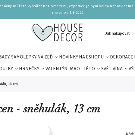
ednávky můžete vytvářet bez omezení, expedice je nyní velmi nepravidelná.
znovu od 1.9.2026
Jak nakupovat
SADY
SAMOLEPKY NA ZEĎ
NOVINKY NA ESHOPU
DEKORACE 
DULKY
HRNEČKY
VALENTÝN
JARO - LÉTO
SVĚT VÍNA
VÝ
PLŇKY
PARFUMERIE
BYDLENÍ
DELIKATESY
KOUZE
ulák, 13 cm
MAMINEK
TIPY NA LÉTO
cen - sněhulák, 13 cm
Kód: