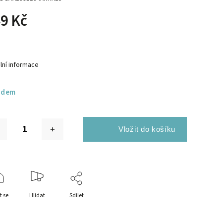
9 Kč
lní informace
adem
t se
Hlídat
Sdílet