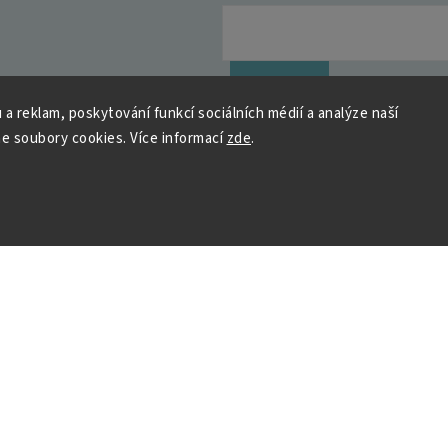
y osobních údajů
Přihlásit se
 a reklam, poskytování funkcí sociálních médií a analýze naší
e soubory cookies. Více informací
zde
.
 HOUSEDECOR
Kontakt
PO
– 9:00–11:00
ST
– 9:00–11:00
chod
me a vyhráváme
podpora@housedeco