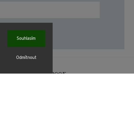
Souhlasím
Odmítnout
FACEBOOK
r.cz