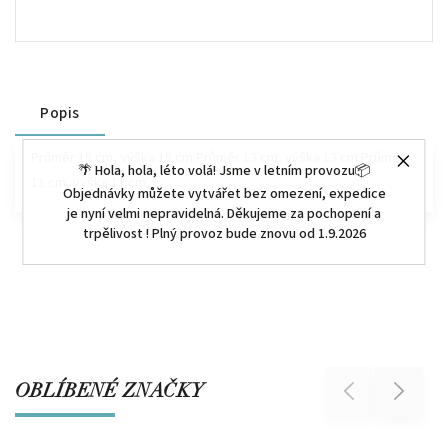
Popis
Průměr 15 cm, výška 15 cm Průměr 13 cm, výška 13 cm Průměr
🌴 Hola, hola, léto volá! Jsme v letním provozu📦
11 cm, výška 11 cm
Objednávky můžete vytvářet bez omezení, expedice
je nyní velmi nepravidelná. Děkujeme za pochopení a
trpělivost ! Plný provoz bude znovu od 1.9.2026
OBLÍBENÉ ZNAČKY
Previous
Next