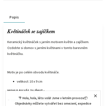
Popis
Květináček se zajíčkem
Keramický květináček s jarním motivem květin a zajíčkem.
Ozdobte si domov s jarními květinami v tomto barevném
květináčku.
Motiv je po celém obvodu květináče.
velikost: 10 x 9 cm
MOHLO BY VÁS ZAJÍMAT :
🌴 Hola, hola, léto volá! Jsme v letním provozu📦
➤
Velikonoční
a
jarní
dekorace
Objednávky můžete vytvářet bez omezení, expedice