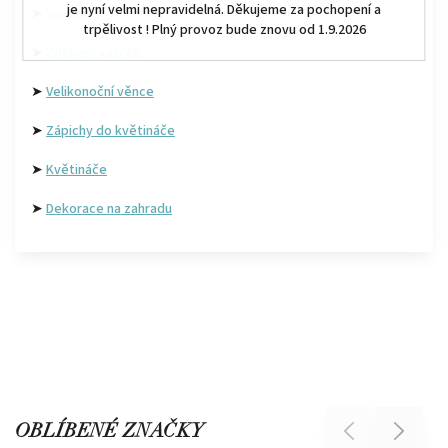
je nyní velmi nepravidelná. Děkujeme za pochopení a
➤
Vajíčka
trpělivost ! Plný provoz bude znovu od 1.9.2026
➤
Zdobení vajíček
➤
Velikonoční věnce
➤
Zápichy do květináče
➤
Květináče
➤
Dekorace na zahradu
OBLÍBENÉ ZNAČKY
Previous
Next