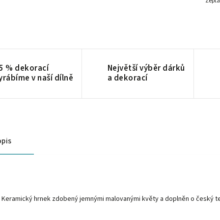
Zepta
5 % dekorací
Největší výběr dárků
yrábíme v naší dílně
a dekorací
pis
Keramický hrnek zdobený jemnými malovanými květy a doplněn o český tex