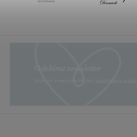
Odebírat newsletter
Vložením e-mailu souhlasíte s
podmínkami ochran