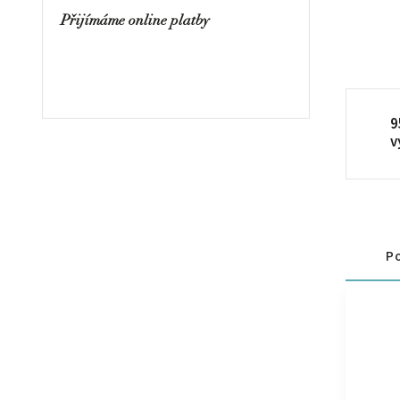
Přijímáme online platby
9
v
Po