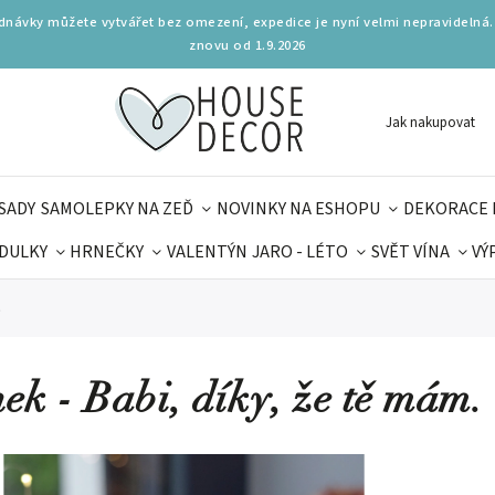
ednávky můžete vytvářet bez omezení, expedice je nyní velmi nepravidelná.
znovu od 1.9.2026
Jak nakupovat
SADY
SAMOLEPKY NA ZEĎ
NOVINKY NA ESHOPU
DEKORACE 
DULKY
HRNEČKY
VALENTÝN
JARO - LÉTO
SVĚT VÍNA
VÝ
PLŇKY
PARFUMERIE
BYDLENÍ
DELIKATESY
KOUZE
.
MAMINEK
TIPY NA LÉTO
ek - Babi, díky, že tě mám.