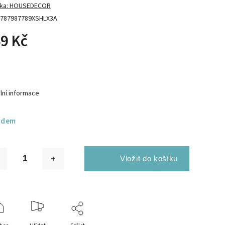
ka:
HOUSEDECOR
787987789XSHLX3A
9 Kč
lní informace
adem