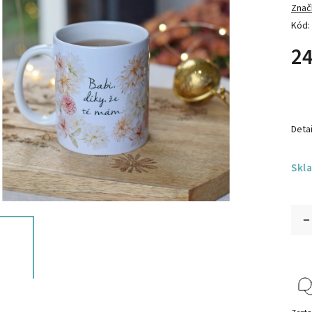
Znač
Kód:
24
Detai
Skl