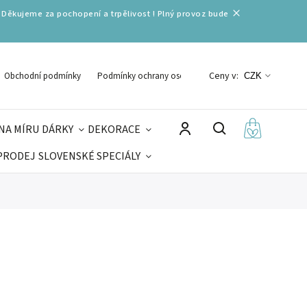
 Děkujeme za pochopení a trpělivost ! Plný provoz bude
Ceny v:
Obchodní podmínky
Podmínky ochrany osobních údajů
CZK
NA MÍRU
DÁRKY
DEKORACE
PRODEJ
SLOVENSKÉ SPECIÁLY
LNÉ VÁNOCE
VELIKONOCE
MIKULÁŠ