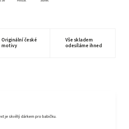
t se
Hlídat
Sdílet
Originální české
Vše skladem
motivy
odesíláme ihned
t je skvělý dárkem pro babičku.