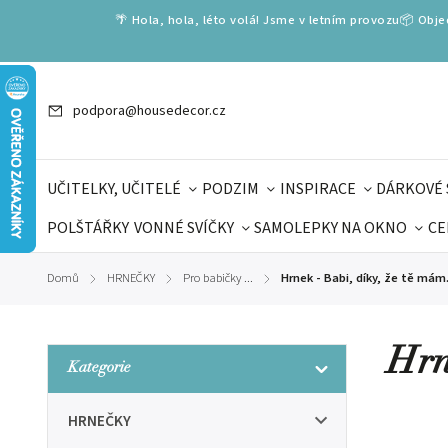
🌴 Hola, hola, léto volá! Jsme v letním provozu📦 Obj
podpora@housedecor.cz
UČITELKY, UČITELÉ
PODZIM
INSPIRACE
DÁRKOVÉ 
POLŠTÁŘKY
VONNÉ SVÍČKY
SAMOLEPKY NA OKNO
CE
DÁRKOVÉ VOUCHERY
ŠKOLA VOLÁ
PRO DĚTI
DO
Domů
HRNEČKY
Pro babičky ...
Hrnek - Babi, díky, že tě mám
/
/
/
DÁRKY KE DNI OTCŮ
DEN 
Hrn
Kategorie
HRNEČKY