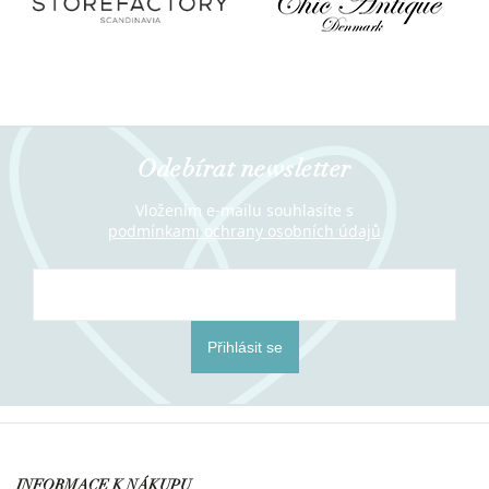
Odebírat newsletter
Vložením e-mailu souhlasíte s
podmínkami ochrany osobních údajů
Přihlásit se
INFORMACE K NÁKUPU