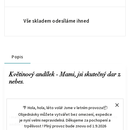
Vše skladem odesíláme ihned
Popis
Květinový andílek - Mami, jsi skutečný dar z
nebes.
🌴 Hola, hola, léto volá! Jsme v letním provozu📦
Objednávky můžete vytvářet bez omezení, expedice
I
malý dárek
znamená velkou radost. Věnujte mamince tohoto
je nyní velmi nepravidelná. Děkujeme za pochopení a
andílka
s českým textem, který ji zahřeje u srdce.
trpělivost ! Plný provoz bude znovu od 1.9.2026