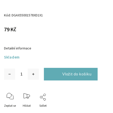
Kód:
DGAX55001578XD1X1
79 Kč
Detailní informace
Skladem
Zeptat se
Hlídat
Sdílet