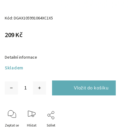
Kód:
DGAX105991064XC1X5
209 Kč
Detailní informace
Skladem
Zeptat se
Hlídat
Sdílet