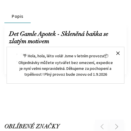
Popis
Det Gamle Apotek - Skleněná baňka se
zlatým motivem
Materiál - sklo
🌴 Hola, hola, léto volá! Jsme v letním provozu📦
Průměr - 8cm
Objednávky můžete vytvářet bez omezení, expedice
je nyní velmi nepravidelná. Děkujeme za pochopení a
trpělivost ! Plný provoz bude znovu od 1.9.2026
OBLÍBENÉ ZNAČKY
Previous
Next