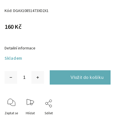
Kód:
DGAX10851473XD2X1
160 Kč
Detailní informace
Skladem
Zeptat se
Hlídat
Sdílet