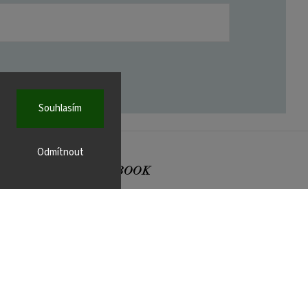
Souhlasím
Odmítnout
FACEBOOK
r.cz