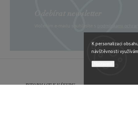
Odebírat newsletter
Vložením e-mailu souhlasíte s
podmínkami ochran
K personalizaci obsahu
návštěvnosti využívám
Nastavení
INFORMACE K NÁKUPU
VÍCE O
Obchodní podmínky
Kontakt
Možnosti platby
Velkoob
Reklamační řád
Soutěží
Garance spokojenosti