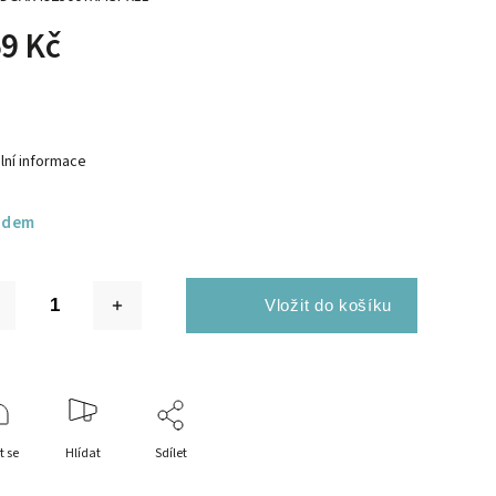
9 Kč
lní informace
adem
t se
Hlídat
Sdílet