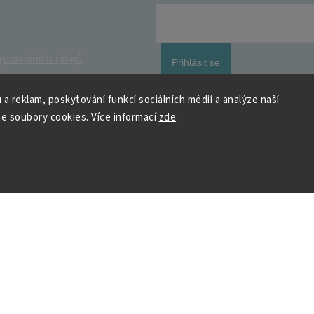
y osobních údajů
Přihlásit se
 a reklam, poskytování funkcí sociálních médií a analýze naší
e soubory cookies. Více informací
zde
.
 HOUSEDECOR
Kontakt
PO
– 9:00–11:00
ST
– 9:00–11:00
chod
me a vyhráváme
podpora@housedeco