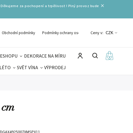
 Děkujeme za pochopení a trpělivost ! Plný provoz bude
Ceny v:
Obchodní podmínky
Podmínky ochrany osobních údajů
CZK
 ESHOPU
DEKORACE NA MÍRU
 LÉTO
SVĚT VÍNA
VÝPRODEJ
DELIKATESY
VELIKONOCE
MIKULÁŠ
 cm
DGAX4925007XMSPX11