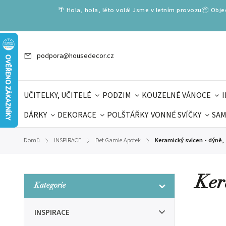
🌴 Hola, hola, léto volá! Jsme v letním provozu📦 Obj
podpora@housedecor.cz
UČITELKY, UČITELÉ
PODZIM
KOUZELNÉ VÁNOCE
DÁRKY
DEKORACE
POLŠTÁŘKY
VONNÉ SVÍČKY
SAM
SLOVENSKÉ SPECIÁLY
DÁRKOVÉ VOUCHERY
ŠKOLA V
Domů
INSPIRACE
Det Gamle Apotek
Keramický svícen - dýně,
/
/
/
DÁRKY KE DNI OTCŮ
DEN 
Ker
Kategorie
INSPIRACE