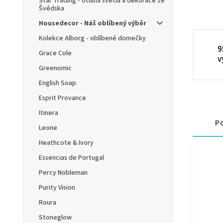
Star Trading - Útulná světla a dekorace ze
Švédska
Housedecor - Náš oblíbený výběr
Kolekce Alborg - oblíbené domečky
9
Grace Cole
v
Greenomic
English Soap
Esprit Provance
Itinera
Po
Leone
Heathcote & Ivory
Essencias de Portugal
Percy Nobleman
Purity Vision
Roura
Stoneglow