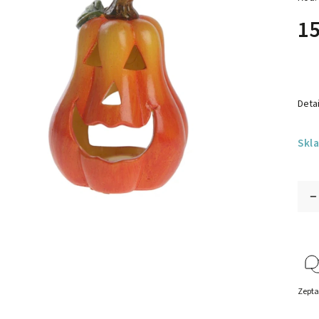
15
Detai
Skl
Zepta