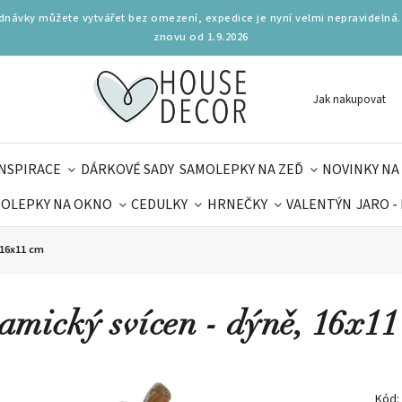
ednávky můžete vytvářet bez omezení, expedice je nyní velmi nepravidelná.
znovu od 1.9.2026
Jak nakupovat
INSPIRACE
DÁRKOVÉ SADY
SAMOLEPKY NA ZEĎ
NOVINKY NA
OLEPKY NA OKNO
CEDULKY
HRNEČKY
VALENTÝN
JARO -
OLÁ
PRO DĚTI
DOPLŇKY
PARFUMERIE
BYDLENÍ
 16x11 cm
MAMINEK
TIPY NA LÉTO
amický svícen - dýně, 16x11
Kód: