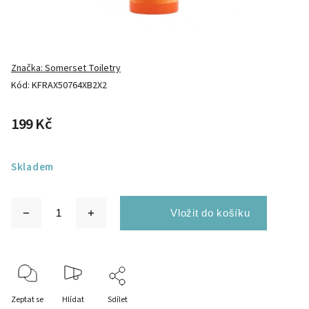
Značka:
Somerset Toiletry
Kód:
KFRAX50764XB2X2
199 Kč
Skladem
Zeptat se
Hlídat
Sdílet