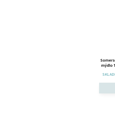
Somerse
mýdlo T
SKLAD