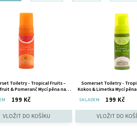
set Toiletry - Tropical Fruits –
Somerset Toiletry - Tropic
fruit & Pomeranč Mycí pěna na
Kokos & Limetka Mycí pěna 
tělo, 140 ml
ml
199 Kč
199 Kč
EM
SKLADEM