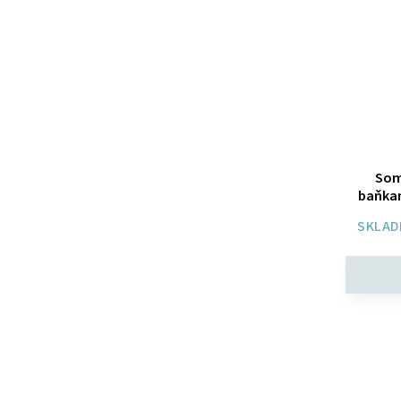
Som
baňkam
SKLAD