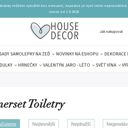
ednávky můžete vytvářet bez omezení, expedice je nyní velmi nepravidelná.
znovu od 1.9.2026
Jak nakupovat
SADY
SAMOLEPKY NA ZEĎ
NOVINKY NA ESHOPU
DEKORACE 
DULKY
HRNEČKY
VALENTÝN
JARO - LÉTO
SVĚT VÍNA
VÝ
PLŇKY
PARFUMERIE
BYDLENÍ
DELIKATESY
KOUZE
MAMINEK
TIPY NA LÉTO
erset Toiletry
učujeme
Nejlevnější
Nejdražší
Nejprodáv