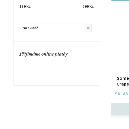
189
Kč
599
Kč
Na skladě
15
Přijímáme online platby
Somer
Grape
SKLAD