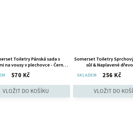
erset Toiletry Pánská sada s
Somerset Toiletry Sprchový
i na vousy v plechovce - Černý
sůl & Naplavené dřevo
pepř & Zázvor, 4ks
570 Kč
256 Kč
EM
SKLADEM