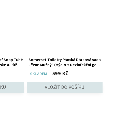
 of Soap Tuhé
Somerset Toiletry Pánská Dárková sada
ské & Růže,
- "Pan Mužný" (Mýdlo + Dezinfekční gel +
Krém na ruce)
599 Kč
SKLADEM