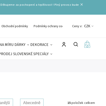
 Děkujeme za pochopení a trpělivost ! Plný provoz bude
Ceny v:
Obchodní podmínky
Podmínky ochrany osobních údajů
CZK
NA MÍRU
DÁRKY
DEKORACE
PRODEJ
SLOVENSKÉ SPECIÁLY
LNÉ VÁNOCE
VELIKONOCE
MIKULÁŠ
15
položek celkem
anější
Abecedně