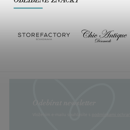
OBLÍBENÉ ZNAČKY
Odebírat newsletter
Vložením e-mailu souhlasíte s
podmínkami ochran