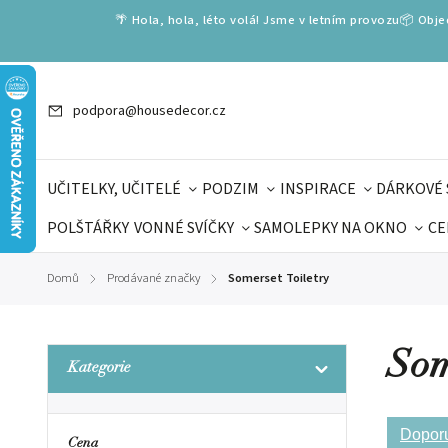
🌴 Hola, hola, léto volá! Jsme v letním provozu📦 Obj
podpora@housedecor.cz
UČITELKY, UČITELÉ
PODZIM
INSPIRACE
DÁRKOVÉ 
POLŠTÁŘKY
VONNÉ SVÍČKY
SAMOLEPKY NA OKNO
CE
DÁRKOVÉ VOUCHERY
ŠKOLA VOLÁ
PRO DĚTI
DO
Domů
Prodávané značky
Somerset Toiletry
/
/
DÁRKY KE DNI OTCŮ
DEN 
Som
Kategorie
Dopor
Cena