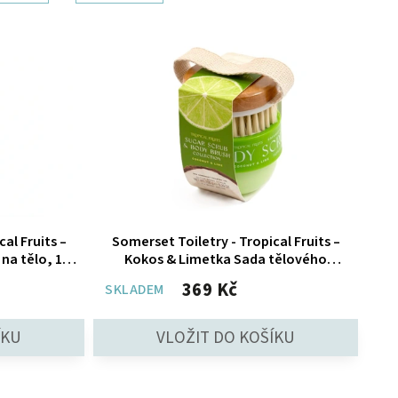
al Fruits –
Somerset Toiletry - Tropical Fruits –
na tělo, 140
Kokos & Limetka Sada tělového
peelingu, 150 g
369 Kč
SKLADEM