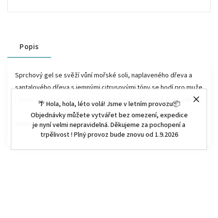
Popis
Sprchový gel se svěží vůní mořské soli, naplaveného dřeva a
santalového dřeva s jemnými citrusovými tóny se hodí pro muže
i ženy. Je šetrný k pokožce a zanechává ji příjemně provoněnou.
🌴 Hola, hola, léto volá! Jsme v letním provozu📦
Objednávky můžete vytvářet bez omezení, expedice
Objem 200ml
je nyní velmi nepravidelná. Děkujeme za pochopení a
trpělivost ! Plný provoz bude znovu od 1.9.2026