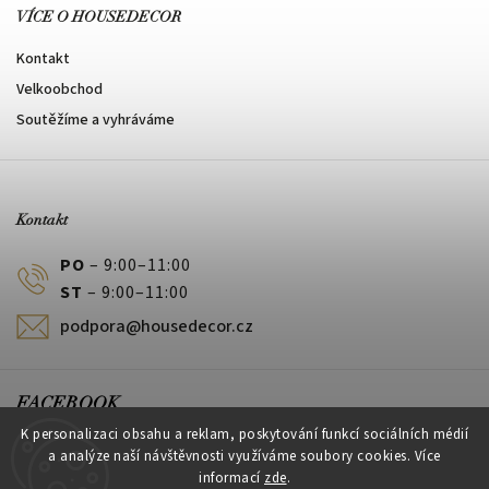
VÍCE O HOUSEDECOR
Kontakt
Velkoobchod
Soutěžíme a vyhráváme
Kontakt
PO
– 9:00–11:00
ST
– 9:00–11:00
podpora@housedecor.cz
FACEBOOK
K personalizaci obsahu a reklam, poskytování funkcí sociálních médií
a analýze naší návštěvnosti využíváme soubory cookies. Více
informací
zde
.