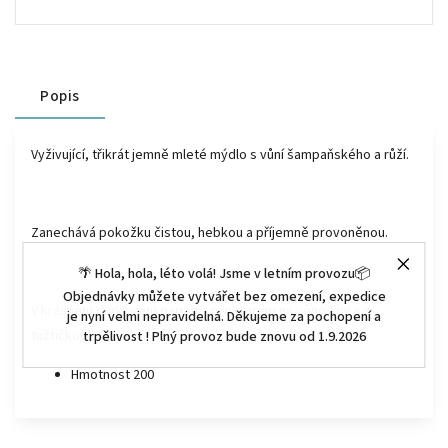
Popis
Vyživující, třikrát jemně mleté mýdlo s vůní šampaňského a růží.
Zanechává pokožku čistou, hebkou a příjemně provoněnou.
🌴 Hola, hola, léto volá! Jsme v letním provozu📦
Objednávky můžete vytvářet bez omezení, expedice
V krásném dárkovém papíru s prostorem na věnování a s
je nyní velmi nepravidelná. Děkujeme za pochopení a
tužtičkou.
trpělivost ! Plný provoz bude znovu od 1.9.2026
Hmotnost 200