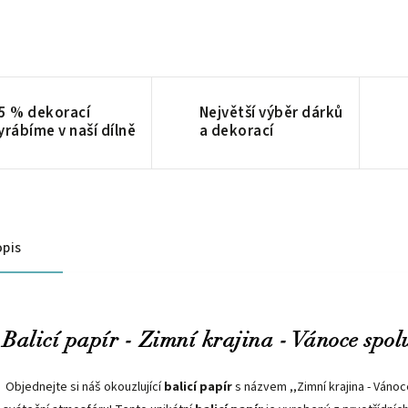
5 % dekorací
Největší výběr dárků
yrábíme v naší dílně
a dekorací
pis
Balicí papír - Zimní krajina - Vánoce spol
Objednejte si náš okouzlující
balicí papír
s názvem ,,Zimní krajina - Váno