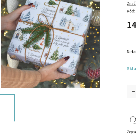
Znač
Kód:
14
Detai
Skl
Zepta