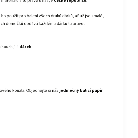
 materiálů a to právě u nás, v
České republice
.
 ho použít pro balení všech druhů dárků, ať už jsou malé,
žených domečků dodává každému dárku tu pravou
okouzlující
dárek
.
vého kouzla. Objednejte si náš
jedinečný balicí papír