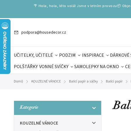
🌴 Hola, hola, léto volá! Jsme v letním provozu📦 Obj
podpora@housedecor.cz
UČITELKY, UČITELÉ
PODZIM
INSPIRACE
DÁRKOVÉ 
POLŠTÁŘKY
VONNÉ SVÍČKY
SAMOLEPKY NA OKNO
CE
DÁRKOVÉ VOUCHERY
ŠKOLA VOLÁ
PRO DĚTI
DO
Domů
KOUZELNÉ VÁNOCE
Balicí papír a sáčky
Balící papír
/
/
/
/
DÁRKY KE DNI OTCŮ
DEN 
Bal
Kategorie
KOUZELNÉ VÁNOCE