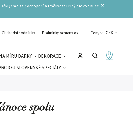
 Děkujeme za pochopení a trpělivost ! Plný provoz bude
Ceny v:
Obchodní podmínky
Podmínky ochrany osobních údajů
CZK
NA MÍRU
DÁRKY
DEKORACE
PRODEJ
SLOVENSKÉ SPECIÁLY
LNÉ VÁNOCE
VELIKONOCE
MIKULÁŠ
Vánoce spolu