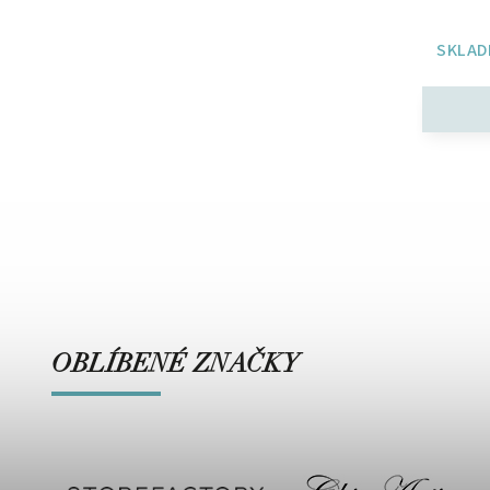
hvězdami (Sněhově bílá)
125 Kč
SKLADEM
SKLAD
OBLÍBENÉ ZNAČKY