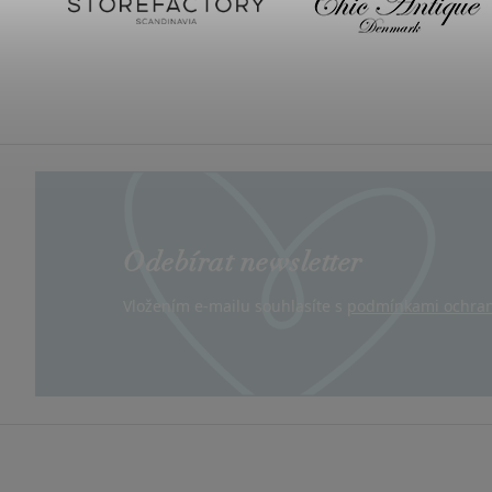
Odebírat newsletter
Vložením e-mailu souhlasíte s
podmínkami ochran