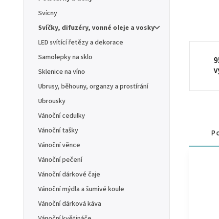
Svícny
Svíčky, difuzéry, vonné oleje a vosky
LED svítící řetězy a dekorace
Samolepky na sklo
9
v
Sklenice na víno
Ubrusy, běhouny, organzy a prostírání
Ubrousky
Vánoční cedulky
Vánoční tašky
Po
Vánoční věnce
Vánoční pečení
Vánoční dárkové čaje
Vánoční mýdla a šumivé koule
Vánoční dárková káva
Vánoční květináče