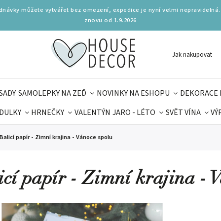
ednávky můžete vytvářet bez omezení, expedice je nyní velmi nepravidelná.
znovu od 1.9.2026
Jak nakupovat
SADY
SAMOLEPKY NA ZEĎ
NOVINKY NA ESHOPU
DEKORACE 
DULKY
HRNEČKY
VALENTÝN
JARO - LÉTO
SVĚT VÍNA
VÝ
PLŇKY
PARFUMERIE
BYDLENÍ
DELIKATESY
KOUZE
Balicí papír - Zimní krajina - Vánoce spolu
MAMINEK
TIPY NA LÉTO
icí papír - Zimní krajina - 