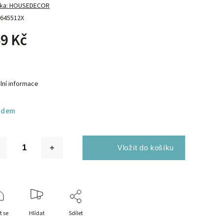
ka:
HOUSEDECOR
645512X
9 Kč
lní informace
adem
t se
Hlídat
Sdílet