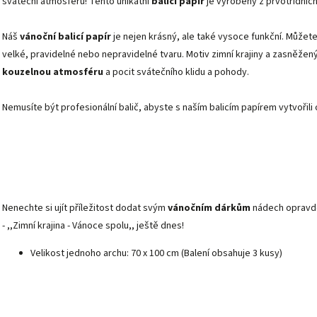
sváteční atmosféru! Tento unikátní
balicí papír
je vyrobený z prvotřídních
Náš
vánoční balicí papír
je nejen krásný, ale také vysoce funkční. Můžete
velké, pravidelné nebo nepravidelné tvaru. Motiv zimní krajiny a zasně
kouzelnou atmosféru
a pocit svátečního klidu a pohody.
Nemusíte být profesionální balič, abyste s naším balicím papírem vytvořili 
Nenechte si ujít příležitost dodat svým
vánočním dárkům
nádech opravdo
- ,,Zimní krajina - Vánoce spolu,, ještě dnes!
Velikost jednoho archu: 70 x 100 cm
(Balení obsahuje 3 kusy)