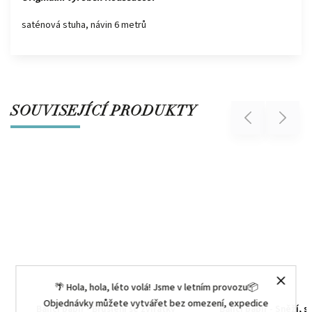
saténová stuha, návin 6 metrů
SOUVISEJÍCÍ PRODUKTY
Previous
Next
🌴 Hola, hola, léto volá! Jsme v letním provozu📦
Objednávky můžete vytvářet bez omezení, expedice
Balicí papír - Bruslení se zvířátky
Balicí papír - Sněží, 