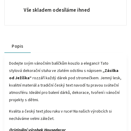
Vše skladem odesíláme ihned
Popis
Dodejte svým vánočním balíčkům kouzlo a eleganci! Tato
stylová dekorační stuha ve zlatém odstínu s nápisem
„Zásilka
od Ježíška“
rozzáří každý dárek pod stromečkem. Jemný lesk,
kvalitní materiál a tradiční český text navodí tu pravou sváteční
atmosféru. Ideální pro balení dárků, dekorace, tvoření i vánoční
projekty s dětmi.
Kvalita a český text jdou ruku v ruce! Na našich výrobcích si
necháváme velmi záležet.
Originální výrobek Housedecor