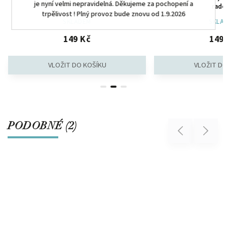
je nyní velmi nepravidelná. Děkujeme za pochopení a
rado
trpělivost ! Plný provoz bude znovu od 1.9.2026
SKLADEM
SKLA
149 Kč
149
PODOBNÉ (2)
Previous
Next