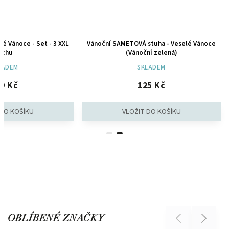
cké Vánoce - Set - 3 XXL
Vánoční SAMETOVÁ stuha - Veselé Vánoce
rchu
(Vánoční zelená)
LADEM
SKLADEM
9 Kč
125 Kč
OBLÍBENÉ ZNAČKY
Previous
Next