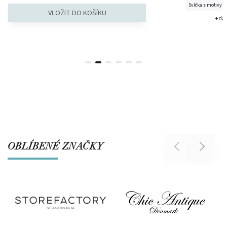
Svíčka s motivy lis
+ dalš
OBLÍBENÉ ZNAČKY
Previous
Next