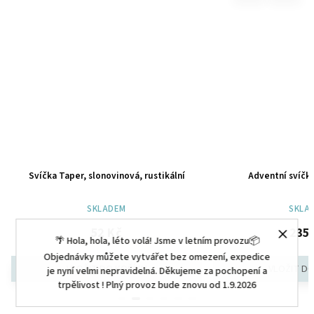
Svíčka Taper, slonovinová, rustikální
Adventní svíčka st
SKLADEM
SKLADE
52 Kč
235 K
🌴 Hola, hola, léto volá! Jsme v letním provozu📦
Objednávky můžete vytvářet bez omezení, expedice
je nyní velmi nepravidelná. Děkujeme za pochopení a
trpělivost ! Plný provoz bude znovu od 1.9.2026