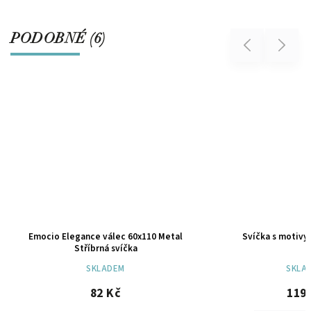
PODOBNÉ (6)
Previous
Next
Emocio Elegance válec 60x110 Metal
Svíčka s motivy l
Stříbrná svíčka
SKLADEM
SKLAD
82 Kč
119 