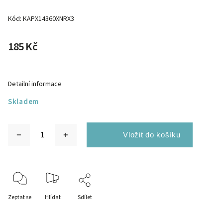
Kód:
KAPX14360XNRX3
185 Kč
Detailní informace
Skladem
Zeptat se
Hlídat
Sdílet