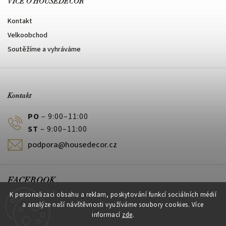
VÍCE O HOUSEDECOR
Kontakt
Velkoobchod
Soutěžíme a vyhráváme
Kontakt
PO
– 9:00–11:00
ST
– 9:00–11:00
podpora@housedecor.cz
FACEBOOK
K personalizaci obsahu a reklam, poskytování funkcí sociálních médií
a analýze naší návštěvnosti využíváme soubory cookies. Více
informací
zde
.