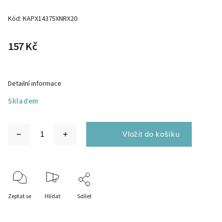
Kód:
KAPX14375XNRX20
157 Kč
Detailní informace
Skladem
Zeptat se
Hlídat
Sdílet