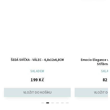
ŠEDÁ SVÍČKA - VÁLEC - 6,8x12x6,8CM
Emocio Elegance vá
Stříbrná
SKLADEM
SKLA
199 Kč
82 