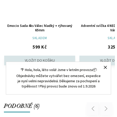
Emocio Sada 4ks Válec hladký + rýhovaný
Adventní svíčka 4 NED
65mm
Ván
SKLADEM
SKLA
599 Kč
325
🌴 Hola, hola, léto volá! Jsme v letním provozu📦
Objednávky můžete vytvářet bez omezení, expedice
je nyní velmi nepravidelná. Děkujeme za pochopení a
trpělivost ! Plný provoz bude znovu od 1.9.2026
PODOBNÉ (6)
Previous
Next