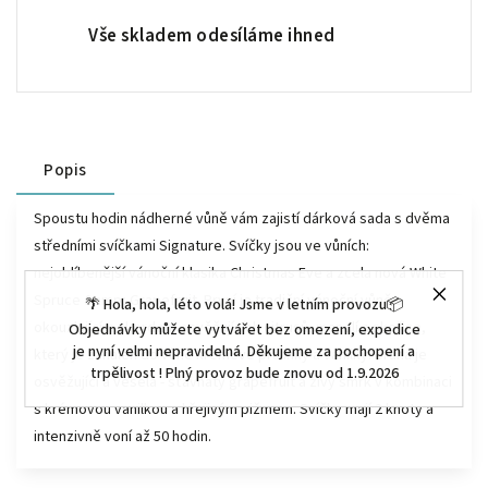
Vše skladem odesíláme ihned
Popis
Spoustu hodin nádherné vůně vám zajistí dárková sada s dvěma
středními svíčkami Signature. Svíčky jsou ve vůních:
nejoblíbenější vánoční klasika Christmas Eve a zcela nová White
Spruce &amp; Grapefruit. První je tradiční vánoční vůně s
🌴 Hola, hola, léto volá! Jsme v letním provozu📦
okouzlujícím akordem osvěžujících citrusů, mandlí a skořice,
Objednávky můžete vytvářet bez omezení, expedice
je nyní velmi nepravidelná. Děkujeme za pochopení a
který je zahalen do vůně krémové pralinky a vanilky. Druhá je
trpělivost ! Plný provoz bude znovu od 1.9.2026
osvěžující a veselá - šťavnatý grapefruit a živý smrk v kombinaci
s krémovou vanilkou a hřejivým pižmem. Svíčky mají 2 knoty a
intenzivně voní až 50 hodin.