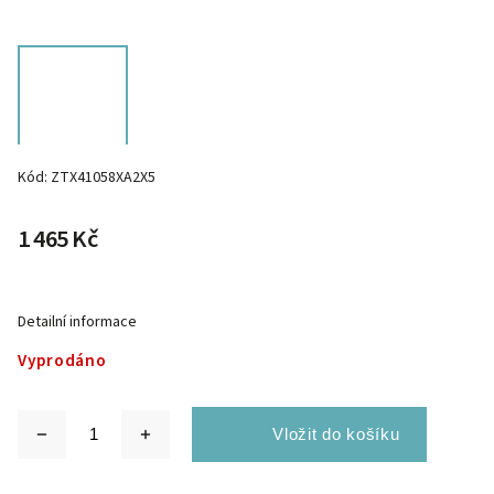
Kód:
ZTX41058XA2X5
1 465 Kč
Detailní informace
Vyprodáno