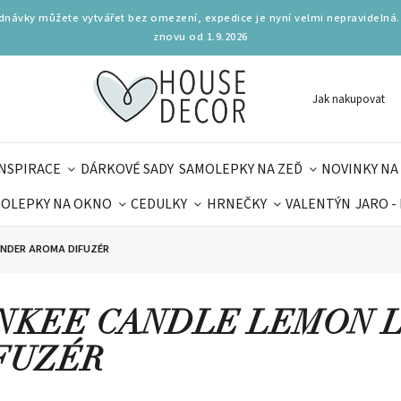
ednávky můžete vytvářet bez omezení, expedice je nyní velmi nepravidelná.
znovu od 1.9.2026
Jak nakupovat
INSPIRACE
DÁRKOVÉ SADY
SAMOLEPKY NA ZEĎ
NOVINKY NA
OLEPKY NA OKNO
CEDULKY
HRNEČKY
VALENTÝN
JARO -
OLÁ
PRO DĚTI
DOPLŇKY
PARFUMERIE
BYDLENÍ
ENDER AROMA DIFUZÉR
MAMINEK
TIPY NA LÉTO
NKEE CANDLE LEMON 
FUZÉR