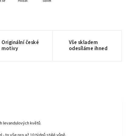
t se
Hlídat
Sdílet
Originální české
Vše skladem
motivy
odesíláme ihned
ch levandulových květů.
 - to vše pro až 10 týdnů stálé vůně.