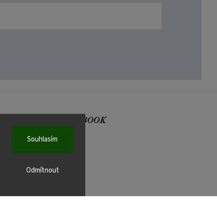
FACEBOOK
Souhlasím
Odmítnout
r.cz