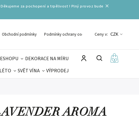
 Děkujeme za pochopení a trpělivost ! Plný provoz bude
Ceny v:
Obchodní podmínky
Podmínky ochrany osobních údajů
CZK
 ESHOPU
DEKORACE NA MÍRU
 LÉTO
SVĚT VÍNA
VÝPRODEJ
DELIKATESY
VELIKONOCE
MIKULÁŠ
LAVENDER AROMA