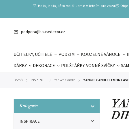
🌴 Hola, hola, léto volá! Jsme v letním provozu📦 Obj
podpora@housedecor.cz
UČITELKY, UČITELÉ
PODZIM
KOUZELNÉ VÁNOCE
DÁRKY
DEKORACE
POLŠTÁŘKY
VONNÉ SVÍČKY
SAM
SLOVENSKÉ SPECIÁLY
DÁRKOVÉ VOUCHERY
ŠKOLA V
Domů
INSPIRACE
Yankee Candle
YANKEE CANDLE LEMON LAV
/
/
/
DÁRKY KE DNI OTCŮ
DEN 
YA
Kategorie
DI
INSPIRACE