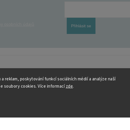
y osobních údajů
Přihlásit se
 a reklam, poskytování funkcí sociálních médií a analýze naší
 HOUSEDECOR
Kontakt
e soubory cookies. Více informací
zde
.
PO
– 9:00–11:00
ST
– 9:00–11:00
chod
me a vyhráváme
podpora@housedeco