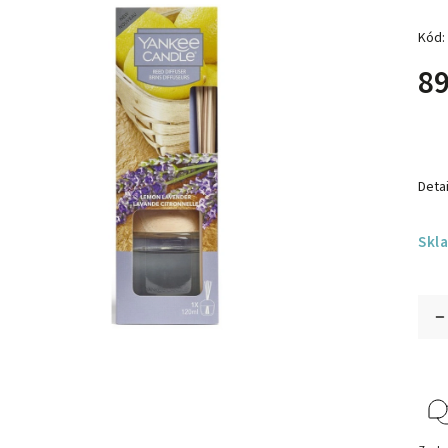
Kód:
89
Detai
Skl