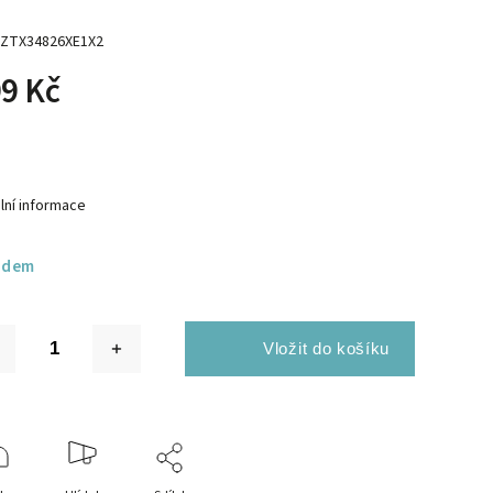
ZTX34826XE1X2
9 Kč
lní informace
adem