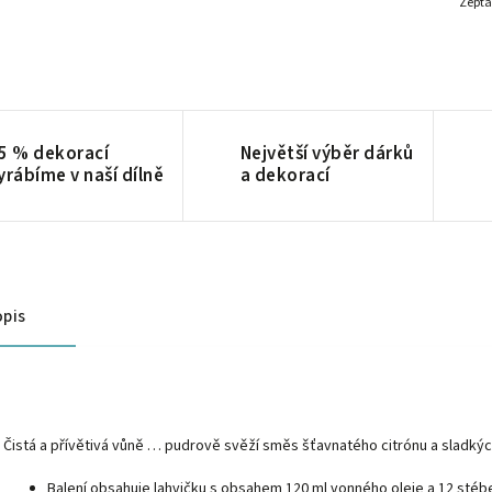
Zepta
5 % dekorací
Největší výběr dárků
yrábíme v naší dílně
a dekorací
pis
Čistá a přívětivá vůně … pudrově svěží směs šťavnatého citrónu a sladký
Balení obsahuje lahvičku s obsahem 120 ml vonného oleje a 12 stébel