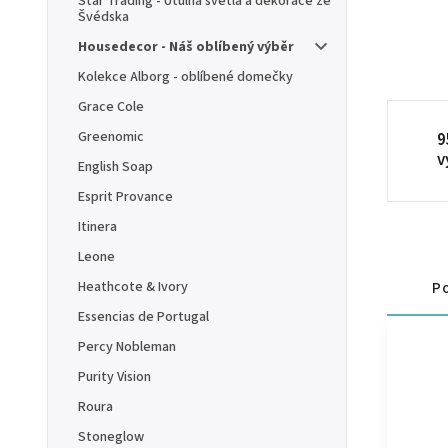
Star Trading - Útulná světla a dekorace ze
Švédska
Housedecor - Náš oblíbený výběr
Kolekce Alborg - oblíbené domečky
Grace Cole
Greenomic
9
v
English Soap
Esprit Provance
Itinera
Leone
Heathcote & Ivory
Po
Essencias de Portugal
Percy Nobleman
Purity Vision
Roura
Stoneglow