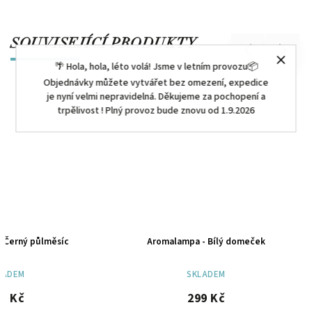
SOUVISEJÍCÍ PRODUKTY
Previous
Next
🌴 Hola, hola, léto volá! Jsme v letním provozu📦
Objednávky můžete vytvářet bez omezení, expedice
je nyní velmi nepravidelná. Děkujeme za pochopení a
trpělivost ! Plný provoz bude znovu od 1.9.2026
- Černý půlměsíc
Aromalampa - Bílý domeček
KLADEM
SKLADEM
85 Kč
299 Kč