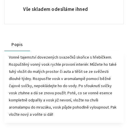
Vše skladem odesíláme ihned
Popis
Vonné tajemství dovezených svazečků skořice s hřebíčkem.
Rozpuštěný vonný vosk rychle provoní interiér. Můžete ho také
tuhý vložit do malých prostor či auta a těšit se ze svěžesti
dlouhé týdny. Rozpusťte vosk v aromalampě pomocí běžné
čajové svíčky, nepokládejte ho do vody. Po sfouknutí svíčky
vosk ztuhne a dá se znovu použít. Poté, co se vonné esence
kompletně odpařily a vosk již nevoní, vložte na chvíli
aromalampu do mrazáku, vosk půjde pohodlně vyloupnout. Pak
vložte nový a voňte si dál!